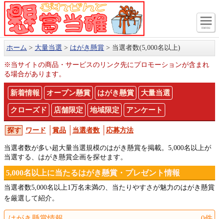
menu
ホーム
大量当選
はがき懸賞
当選者数(5,000名以上)
※当サイトの商品・サービスのリンク先にプロモーションが含まれ
る場合があります。
新着情報
オープン懸賞
はがき懸賞
大量当選
クローズド
店舗限定
地域限定
アンケート
ワード
賞品
当選者数
応募方法
当選者数が多い超大量当選規模のはがき懸賞を掲載。5,000名以上が
当選する、はがき懸賞企画を探せます。
5,000名以上に当たるはがき懸賞・プレゼント情報
当選者数5,000名以上1万名未満の、当たりやすさが魅力のはがき懸賞
を厳選して紹介。
はがき懸賞情報
0件