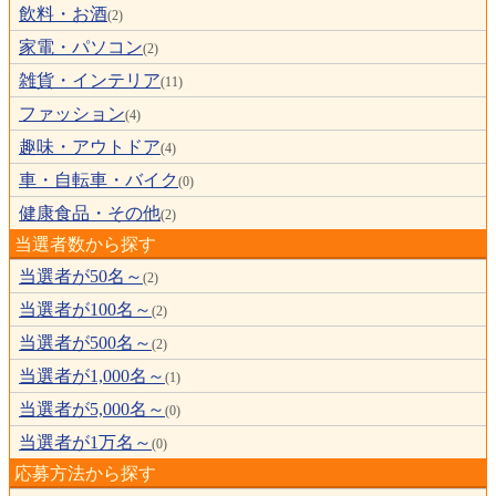
飲料・お酒
(2)
家電・パソコン
(2)
雑貨・インテリア
(11)
ファッション
(4)
趣味・アウトドア
(4)
車・自転車・バイク
(0)
健康食品・その他
(2)
当選者数から探す
当選者が50名～
(2)
当選者が100名～
(2)
当選者が500名～
(2)
当選者が1,000名～
(1)
当選者が5,000名～
(0)
当選者が1万名～
(0)
応募方法から探す