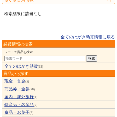
検索結果に該当なし
全てのはがき懸賞情報に戻る
懸賞情報の検索
ワードで賞品を検索
全てのはがき懸賞
(33)
賞品から探す
現金・賞金
(5)
商品券・金券
(20)
国内・海外旅行
(1)
特産品・名産品
(7)
食品・お菓子
(7)