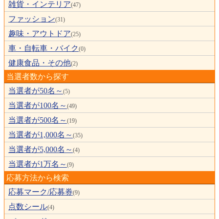
雑貨・インテリア
(47)
ファッション
(31)
趣味・アウトドア
(25)
車・自転車・バイク
(0)
健康食品・その他
(2)
当選者数から探す
当選者が50名～
(5)
当選者が100名～
(49)
当選者が500名～
(19)
当選者が1,000名～
(35)
当選者が5,000名～
(4)
当選者が1万名～
(9)
応募方法から検索
応募マーク/応募券
(9)
点数シール
(4)