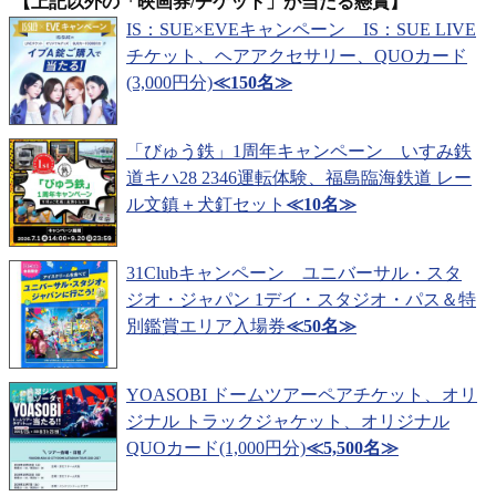
【上記以外の「映画券/チケット」が当たる懸賞】
IS：SUE×EVEキャンペーン IS：SUE LIVE
チケット、ヘアアクセサリー、QUOカード
(3,000円分)
≪150名≫
「びゅう鉄」1周年キャンペーン いすみ鉄
道キハ28 2346運転体験、福島臨海鉄道 レー
ル文鎮＋犬釘セット
≪10名≫
31Clubキャンペーン ユニバーサル・スタ
ジオ・ジャパン 1デイ・スタジオ・パス＆特
別鑑賞エリア入場券
≪50名≫
YOASOBI ドームツアーペアチケット、オリ
ジナル トラックジャケット、オリジナル
QUOカード(1,000円分)
≪5,500名≫