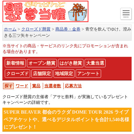
menu
ホーム
クローズド懸賞
商品券・金券
青空を飲んでゆけ。澄み
きる三ツ矢キャンペーン
※当サイトの商品・サービスのリンク先にプロモーションが含まれ
る場合があります。
新着情報
オープン懸賞
はがき懸賞
大量当選
クローズド
店舗限定
地域限定
アンケート
ワード
賞品
当選者数
応募方法
クローズド懸賞の主催者「アサヒ飲料」が実施しているプレゼント
キャンペーンの詳細です。
SUPER BEAVER 都会のラクダ DOME TOUR 2026 ライブ
ペアチケットや、選べるデジタルポイントを合計1,540名様
にプレゼント！