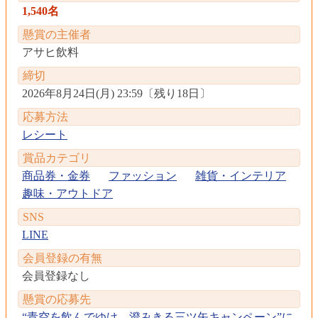
1,540名
懸賞の主催者
アサヒ飲料
締切
2026年8月24日(月) 23:59
〔
残り18日
〕
応募方法
レシート
賞品カテゴリ
商品券・金券
ファッション
雑貨・インテリア
趣味・アウトドア
SNS
LINE
会員登録の有無
会員登録なし
懸賞の応募先
“青空を飲んでゆけ。澄みきる三ツ矢キャンペーン”に