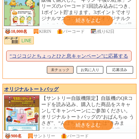
リーズのバーコード1回読み込みにつき、
1ポイント貯まります。3ポイントでオリ
ジナルマスコット、またはオリジナルク
ッションが、1ポイントでえらべるPay(最
大1,000円分)が当たります！
10,000名
KIRIN
バーコード
残り62日
“コジコジとちょっとひと息キャンペーン”に応募する
未チェック
お気に入り
応募済み
オリジナルトートバッグ
【サントリー自販機限定】自販機のQRコ
ードを読み込み、購入した商品をスキャ
ンしてキャンペーンにご参加ください。
オリジナルトートバッグの“おぱんちゅ う
さぎ”、“んぽちゃむ”、または“きみま
ろ”を各300名様にプレゼントします。
900名
サントリー
バーコード