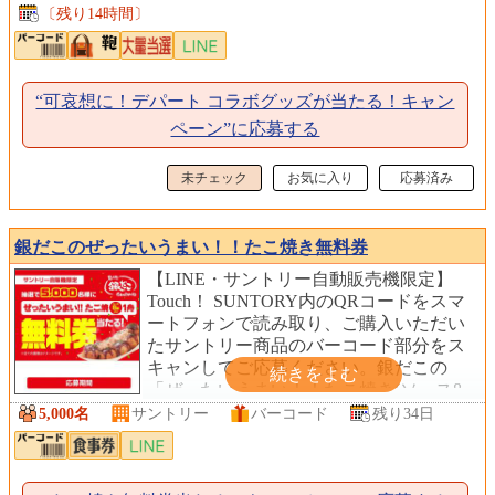
〔残り14時間〕
“可哀想に！デパート コラボグッズが当たる！キャン
ペーン”に応募する
未チェック
お気に入り
応募済み
銀だこのぜったいうまい！！たこ焼き無料券
【LINE・サントリー自動販売機限定】
Touch！ SUNTORY内のQRコードをスマ
ートフォンで読み取り、ご購入いただい
たサントリー商品のバーコード部分をス
キャンしてご応募ください。銀だこの
「ぜったいうまい！！たこ焼き(ソース8
個入り1舟)」の無料券を抽選で5,000名様
5,000名
サントリー
バーコード
残り34日
にプレゼントします。