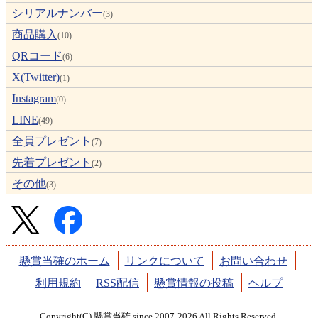
シリアルナンバー
(3)
商品購入
(10)
QRコード
(6)
X(Twitter)
(1)
Instagram
(0)
LINE
(49)
全員プレゼント
(7)
先着プレゼント
(2)
その他
(3)
懸賞当確のホーム
リンクについて
お問い合わせ
利用規約
RSS配信
懸賞情報の投稿
ヘルプ
Copyright(C) 懸賞当確 since 2007-2026 All Rights Reserved.