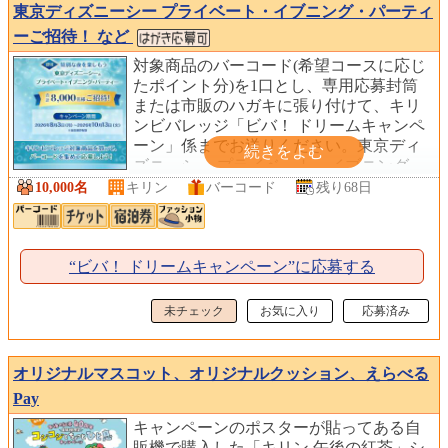
東京ディズニーシー プライベート・イブニング・パーティ
ーご招待！ など
対象商品のバーコード(希望コースに応じ
たポイント分)を1口とし、専用応募封筒
または市販のハガキに張り付けて、キリ
ンビバレッジ「ビバ！ ドリームキャンペ
ーン」係までお送りください。東京ディ
ズニーシー プライベート・イブニング・
パーティーに合計8,000名様をご招待しま
10,000名
キリン
バーコード
残り68日
す。
“ビバ！ ドリームキャンペーン”に応募する
未チェック
お気に入り
応募済み
オリジナルマスコット、オリジナルクッション、えらべる
Pay
キャンペーンのポスターが貼ってある自
販機で購入した「キリン 午後の紅茶」シ