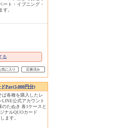
ベート・イブニング・
します。
する
お気に入り
応募済み
y(3,000円分)
そば各種を購入したレ
LINE公式アカウント
のたぬき 各1ケースと
ジナルQUOカード
ントします。