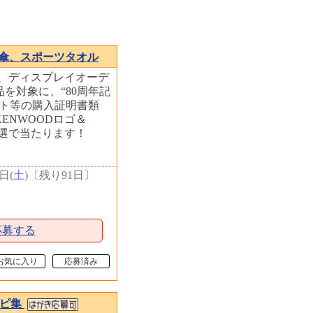
み傘、スポーツタオル
ン、ディスプレイオーデ
を対象に、“80周年記
ート等の購入証明書類
ENWOODロゴ＆
抽選で当たります！
日(
土
)
〔
残り91日
〕
応募する
お気に入り
応募済み
シピ集