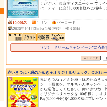
ください。東京ディズニーシー プライ
パーティーに合計8,000名様をご招待
10,000名
キリン
バーコード
2026年10月13日(火)消印有効
〔
残り66日
〕
“ビバ！ ドリームキャンペーン”に応募
未チェック
赤いきつね・緑のたぬき＋オリジナルリュック、QUOカードPa
赤いきつねうどん各種・緑のたぬき天
シート画像を、マルちゃんキャンペーン
から送信してください。赤いきつね・緑
オリジナルリュックを100名様に、オリ
Pay(3,000円分)を1,000名様にプレゼ