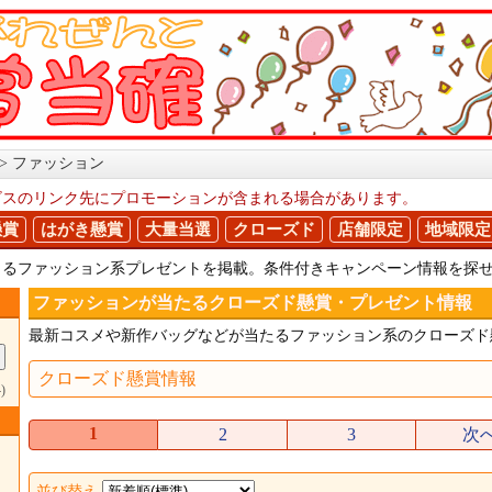
ファッション
ビスのリンク先にプロモーションが含まれる場合があります。
懸賞
はがき懸賞
大量当選
クローズド
店舗限定
地域限定
きるファッション系プレゼントを掲載。条件付きキャンペーン情報を探
ファッションが当たるクローズド懸賞・プレゼント情報
最新コスメや新作バッグなどが当たるファッション系のクローズド
クローズド懸賞情報
)
1
2
3
次
並び替え