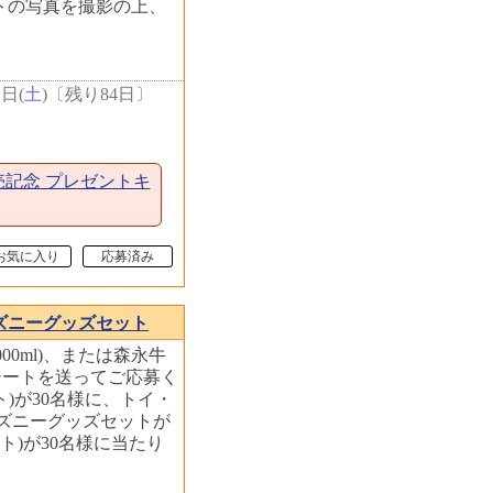
トの写真を撮影の上、
1日(
土
)
〔
残り84日
〕
売記念 プレゼントキ
お気に入り
応募済み
ィズニーグッズセット
000ml)、または森永牛
たレシートを送ってご応募く
ント)が30名様に、トイ・
ズニーグッズセットが
イント)が30名様に当たり