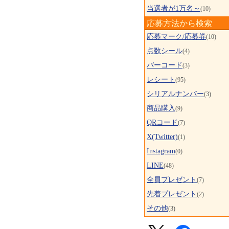
当選者が1万名～
(10)
応募方法から検索
応募マーク/応募券
(10)
点数シール
(4)
バーコード
(3)
レシート
(95)
シリアルナンバー
(3)
商品購入
(9)
QRコード
(7)
X(Twitter)
(1)
Instagram
(0)
LINE
(48)
全員プレゼント
(7)
先着プレゼント
(2)
その他
(3)