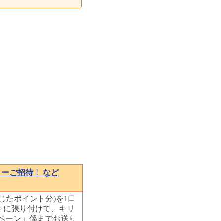
ーご招待！ など
じたポイント分)を1口
キに張り付けて、キリ
ペーン」係までお送り