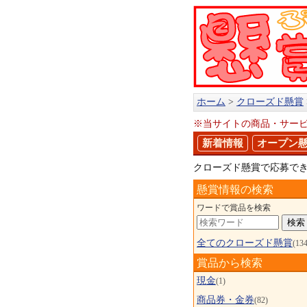
ホーム
クローズド懸賞
※当サイトの商品・サー
新着情報
オープン
クローズド懸賞で応募で
懸賞情報の検索
ワードで賞品を検索
全てのクローズド懸賞
(134
賞品から検索
現金
(1)
商品券・金券
(82)