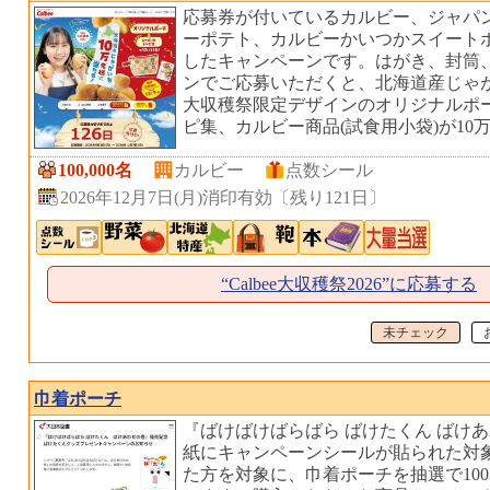
応募券が付いているカルビー、ジャパ
ーポテト、カルビーかいつかスイート
したキャンペーンです。はがき、封筒
ンでご応募いただくと、北海道産じゃがい
大収穫祭限定デザインのオリジナルポ
ピ集、カルビー商品(試食用小袋)が10
100,000名
カルビー
点数シール
2026年12月7日(月)消印有効
〔
残り121日
〕
“Calbee大収穫祭2026”に応募する
未チェック
巾着ポーチ
『ばけばけばらばら ばけたくん ばけ
紙にキャンペーンシールが貼られた対
た方を対象に、巾着ポーチを抽選で10