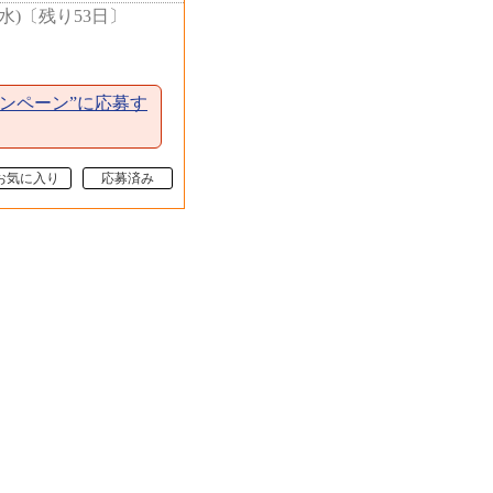
水)
〔
残り53日
〕
ンペーン”に応募す
お気に入り
応募済み