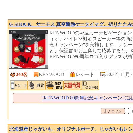
G-SHOCK、サーモス 真空断熱ケータイマグ、折りたた
KENWOODの彩速カーナビゲーショ
ィオ、ハイレゾ対応スピーカー等の商品
念キャンペーン”を実施します。レシ
と、保証書をと上奥して応募すると、K
KENWOOD80周年ロゴ入りグッズが
240名
KENWOOD
レシート
2026年11月7
“KENWOOD 80周年記念キャンペーン”に
未チェック
北海道産じゃがいも、オリジナルポーチ、じゃがいもレ