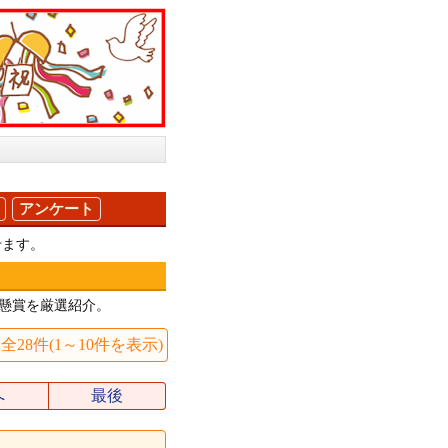
アンケート
せます。
懸賞を厳選紹介。
全28件(1～10件を表示)
へ
最後