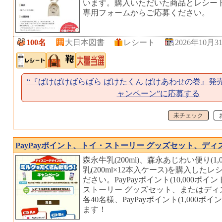
います。購入いただいた商品とレシー
専用フォームからご応募ください。
100名
大日本図書
レシート
2026年10月3
“『ばけばけばらばら ばけたくん ばけあわせの巻』発
ャンペーン”に応募する
未チェック
PayPayポイント、トイ・ストーリー グッズセット、デ
森永牛乳(200ml)、森永あじわい便り(1,
乳(200ml×12本入ケース)を購入し
ださい。PayPayポイント(10,000ポイ
ストーリー グッズセット、またはディ
各40名様、PayPayポイント(1,000ポ
ます！