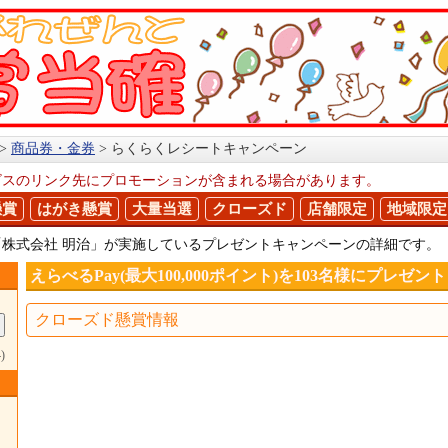
商品券・金券
らくらくレシートキャンペーン
ビスのリンク先にプロモーションが含まれる場合があります。
懸賞
はがき懸賞
大量当選
クローズド
店舗限定
地域限定
株式会社 明治」が実施しているプレゼントキャンペーンの詳細です。
えらべるPay(最大100,000ポイント)を103名様にプレゼン
クローズド懸賞情報
)