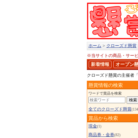
ホーム
クローズド懸賞
※当サイトの商品・サー
新着情報
オープン
クローズド懸賞の主催者「
懸賞情報の検索
ワードで賞品を検索
全てのクローズド懸賞
(134
賞品から検索
現金
(1)
商品券・金券
(82)