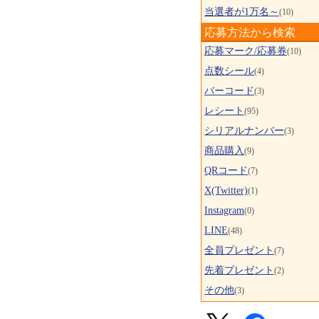
当選者が1万名～
(10)
応募方法から検索
応募マーク/応募券
(10)
点数シール
(4)
バーコード
(3)
レシート
(95)
シリアルナンバー
(3)
商品購入
(9)
QRコード
(7)
X(Twitter)
(1)
Instagram
(0)
LINE
(48)
全員プレゼント
(7)
先着プレゼント
(2)
その他
(3)