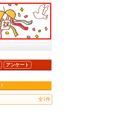
アンケート
ト！
全1件