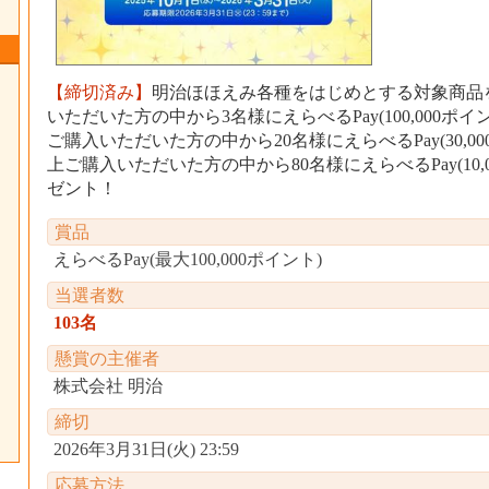
【締切済み】
明治ほほえみ各種をはじめとする対象商品を5
いただいた方の中から3名様にえらべるPay(100,000ポイン
ご購入いただいた方の中から20名様にえらべるPay(30,00
上ご購入いただいた方の中から80名様にえらべるPay(10,
ゼント！
賞品
えらべるPay(最大100,000ポイント)
当選者数
103名
懸賞の主催者
株式会社 明治
締切
2026年3月31日(火) 23:59
応募方法