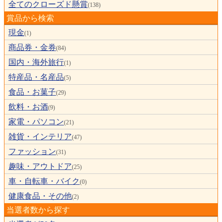
全てのクローズド懸賞
(138)
賞品から検索
現金
(1)
商品券・金券
(84)
国内・海外旅行
(1)
特産品・名産品
(5)
食品・お菓子
(29)
飲料・お酒
(9)
家電・パソコン
(21)
雑貨・インテリア
(47)
ファッション
(31)
趣味・アウトドア
(25)
車・自転車・バイク
(0)
健康食品・その他
(2)
当選者数から探す