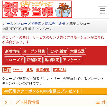
menu
ホーム
クローズド懸賞
商品券・金券
25年スシロー
×SUNTORYコラボ キャンペーン
※当サイトの商品・サービスのリンク先にプロモーションが含まれ
る場合があります。
新着情報
オープン懸賞
はがき懸賞
大量当選
クローズド
店舗限定
地域限定
アンケート
ワード
賞品
当選者数
応募方法
クローズド懸賞の主催者「サントリー」が実施しているプレゼント
キャンペーンの詳細です。
500円引きクーポンを6,000名様にプレゼント！
クローズド懸賞情報
全1件