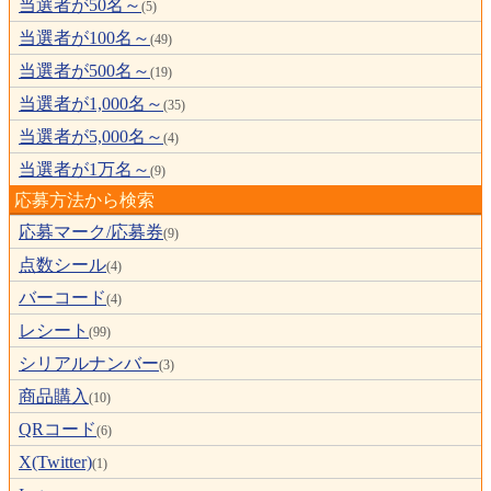
当選者が50名～
(5)
当選者が100名～
(49)
当選者が500名～
(19)
当選者が1,000名～
(35)
当選者が5,000名～
(4)
当選者が1万名～
(9)
応募方法から検索
応募マーク/応募券
(9)
点数シール
(4)
バーコード
(4)
レシート
(99)
シリアルナンバー
(3)
商品購入
(10)
QRコード
(6)
X(Twitter)
(1)