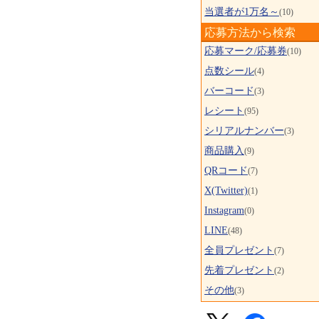
当選者が1万名～
(10)
応募方法から検索
応募マーク/応募券
(10)
点数シール
(4)
バーコード
(3)
レシート
(95)
シリアルナンバー
(3)
商品購入
(9)
QRコード
(7)
X(Twitter)
(1)
Instagram
(0)
LINE
(48)
全員プレゼント
(7)
先着プレゼント
(2)
その他
(3)