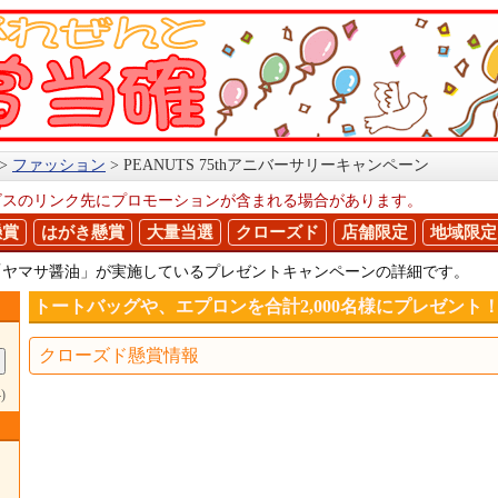
ファッション
PEANUTS 75thアニバーサリーキャンペーン
ビスのリンク先にプロモーションが含まれる場合があります。
懸賞
はがき懸賞
大量当選
クローズド
店舗限定
地域限定
「ヤマサ醤油」が実施しているプレゼントキャンペーンの詳細です。
トートバッグや、エプロンを合計2,000名様にプレゼント
クローズド懸賞情報
)