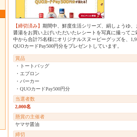
【締切済み】
期間中、鮮度生活シリーズ、絹しょうゆ、
醤湯をお買い上げいただいたレシートを写真に撮ってご
中から合計75名様にオリジナルスヌーピーグッズを、1,9
QUOカードPay500円分をプレゼントしています。
賞品
トートバッグ
エプロン
パーカー
QUOカードPay500円分
当選者数
2,000名
懸賞の主催者
ヤマサ醤油
締切