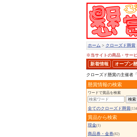
ホーム
クローズド懸賞
※当サイトの商品・サー
新着情報
オープン
クローズド懸賞の主催者
懸賞情報の検索
ワードで賞品を検索
全てのクローズド懸賞
(134
賞品から検索
現金
(1)
商品券・金券
(82)