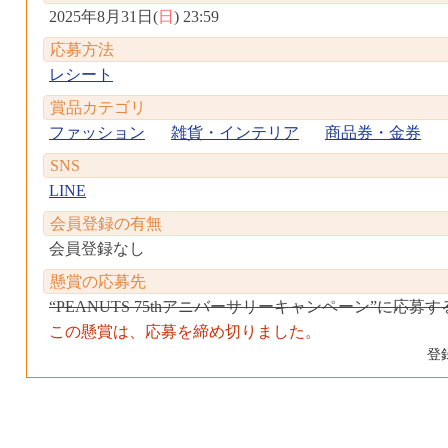
2025年8月31日(
日
) 23:59
応募方法
レシート
賞品カテゴリ
ファッション
雑貨・インテリア
商品券・金券
SNS
LINE
会員登録の有無
会員登録なし
懸賞の応募先
“PEANUTS 75thアニバーサリーキャンペーン”に応募す
この懸賞は、応募を締め切りました。
登録