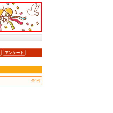
アンケート
！
全1件