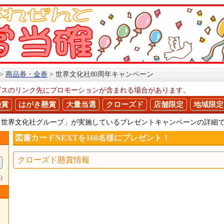
商品券・金券
世界文化社80周年キャンペーン
ビスのリンク先にプロモーションが含まれる場合があります。
懸賞
はがき懸賞
大量当選
クローズド
店舗限定
地域限定
「世界文化社グループ」が実施しているプレゼントキャンペーンの詳細
図書カードNEXTを160名様にプレゼント！
クローズド懸賞情報
)