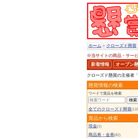
ホーム
クローズド懸賞
※当サイトの商品・サー
新着情報
オープン
クローズド懸賞の主催者
懸賞情報の検索
ワードで賞品を検索
全てのクローズド懸賞
(133
賞品から検索
現金
(1)
商品券・金券
(82)