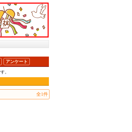
アンケート
です。
全1件