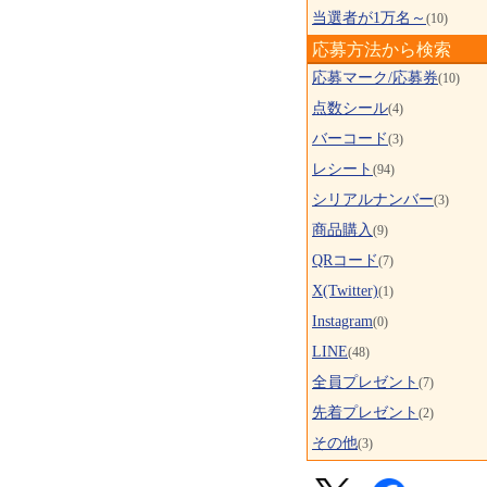
当選者が1万名～
(10)
応募方法から検索
応募マーク/応募券
(10)
点数シール
(4)
バーコード
(3)
レシート
(94)
シリアルナンバー
(3)
商品購入
(9)
QRコード
(7)
X(Twitter)
(1)
Instagram
(0)
LINE
(48)
全員プレゼント
(7)
先着プレゼント
(2)
その他
(3)