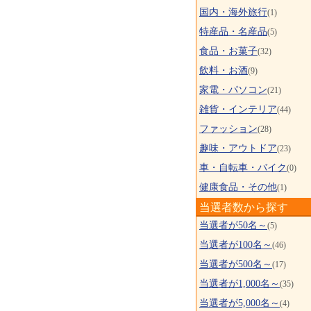
国内・海外旅行
(1)
特産品・名産品
(5)
食品・お菓子
(32)
飲料・お酒
(9)
家電・パソコン
(21)
雑貨・インテリア
(44)
ファッション
(28)
趣味・アウトドア
(23)
車・自転車・バイク
(0)
健康食品・その他
(1)
当選者数から探す
当選者が50名～
(5)
当選者が100名～
(46)
当選者が500名～
(17)
当選者が1,000名～
(35)
当選者が5,000名～
(4)