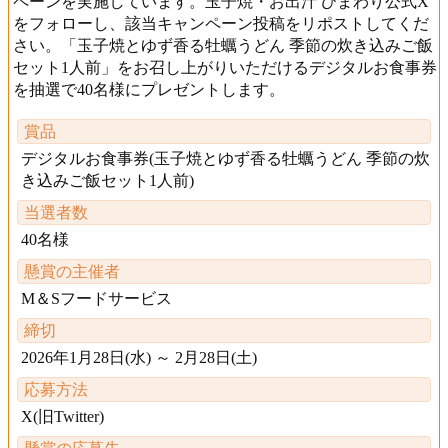
ペーンを実施しています。玉子焼・お出汁 ひまわり公式X
をフォローし、該当キャンペーン投稿をリポストしてくだ
さい。「玉子焼とゆず香る牡蠣うどん 季節の炊き込みご飯
セット1人前」をお召し上がりいただけるデジタルお食事券
を抽選で40名様にプレゼントします。
賞品
デジタルお食事券(玉子焼とゆず香る牡蠣うどん 季節の炊
き込みご飯セット1人前)
当選者数
40名様
懸賞の主催者
M＆Sフードサービス
締切
2026年1月28日(水) ～ 2月28日(土)
応募方法
X(旧Twitter)