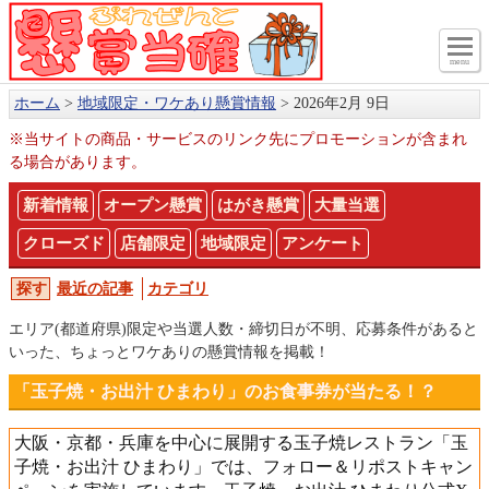
menu
ホーム
地域限定・ワケあり懸賞情報
2026年2月 9日
※当サイトの商品・サービスのリンク先にプロモーションが含まれ
る場合があります。
新着情報
オープン懸賞
はがき懸賞
大量当選
クローズド
店舗限定
地域限定
アンケート
最近の記事
カテゴリ
エリア(都道府県)限定や当選人数・締切日が不明、応募条件があると
いった、ちょっとワケありの懸賞情報を掲載！
「玉子焼・お出汁 ひまわり」のお食事券が当たる！？
大阪・京都・兵庫を中心に展開する玉子焼レストラン「玉
子焼・お出汁 ひまわり」では、フォロー＆リポストキャン