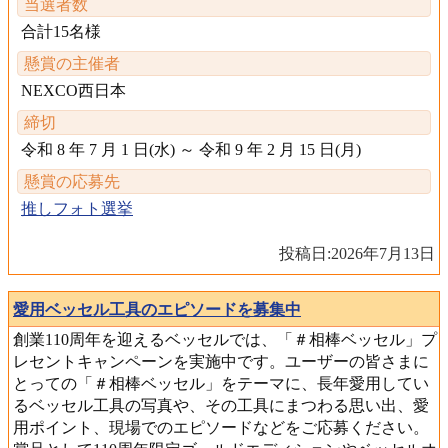
当選者数
合計15名様
懸賞の主催者
NEXCO西日本
締切
令和 8 年 7 月 1 日(水) ～ 令和 9 年 2 月 15 日(月)
懸賞の応募先
推しフォト選挙
投稿日:
2026年7月13日
愛用ベッセル工具のエピソードを募集中
創業110周年を迎えるベッセルでは、「＃相棒ベッセル」プ
レセントキャンペーンを実施中です。ユーザーの皆さまに
とっての「＃相棒ベッセル」をテーマに、長年愛用してい
るベッセル工具の写真や、その工具にまつわる思い出、愛
用ポイント、現場でのエピソードなどをご応募ください。