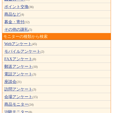
ポイント交換
(36)
商品など
(4)
募金・寄付
(12)
その他の謝礼
(5)
モニターの種類から検索
Webアンケート
(45)
モバイルアンケート
(2)
FAXアンケート
(0)
郵送アンケート
(10)
電話アンケート
(3)
座談会
(21)
訪問アンケート
(3)
会場アンケート
(15)
商品モニター
(24)
治験モニター
(8)