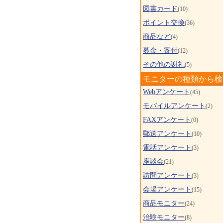
図書カード
(10)
ポイント交換
(36)
商品など
(4)
募金・寄付
(12)
その他の謝礼
(5)
モニターの種類から検
Webアンケート
(45)
モバイルアンケート
(2)
FAXアンケート
(0)
郵送アンケート
(10)
電話アンケート
(3)
座談会
(21)
訪問アンケート
(3)
会場アンケート
(15)
商品モニター
(24)
治験モニター
(8)