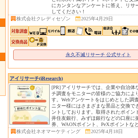
にカンタンなアンケートに答え、リサ
してください！
株式会社クレディセゾン
2025年4月29日
永久不滅リサーチ 公式サイト
アイリサーチ(iResearch)
[PR]
アイリサーチでは、企業や自治体
チ調査をモニターの皆様のご協力によ
す。Webアンケートをはじめとした調
ニター様にはさまざまな景品と交換で
ントしております。取得されたポイント
井住友銀行、みずほ銀行などの口座に振込
券、WAONポイント、PeXポイントな
株式会社ネオマーケティング
2025年4月18日