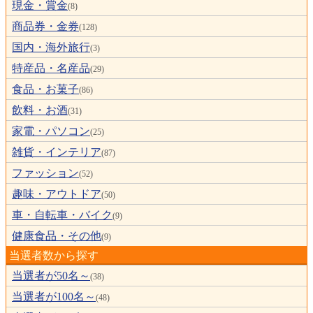
現金・賞金
(8)
商品券・金券
(128)
国内・海外旅行
(3)
特産品・名産品
(29)
食品・お菓子
(86)
飲料・お酒
(31)
家電・パソコン
(25)
雑貨・インテリア
(87)
ファッション
(52)
趣味・アウトドア
(50)
車・自転車・バイク
(9)
健康食品・その他
(9)
当選者数から探す
当選者が50名～
(38)
当選者が100名～
(48)