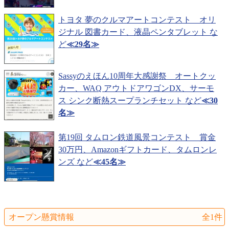
トヨタ 夢のクルマアートコンテスト オリ
ジナル 図書カード、液晶ペンタブレット な
ど
≪29名≫
Sassyのえほん10周年大感謝祭 オートクッ
カー、WAQ アウトドアワゴンDX、サーモ
ス シンク断熱スープランチセット など
≪30
名≫
第19回 タムロン鉄道風景コンテスト 賞金
30万円、Amazonギフトカード、タムロンレ
ンズ など
≪45名≫
オープン懸賞情報
全1件