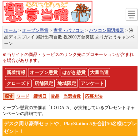
menu
ホーム
オープン懸賞
家電・パソコン
パソコン周辺機器
液
晶ディスプレイ 累計出荷台数 祝2000万台突破 ありがとうキャンペ
ーン
※当サイトの商品・サービスのリンク先にプロモーションが含まれ
る場合があります。
新着情報
オープン懸賞
はがき懸賞
大量当選
クローズド
店舗限定
地域限定
アンケート
ワード
締切日
賞品
当選者数
応募方法
オープン懸賞の主催者「I-O DATA」が実施しているプレゼントキャ
ンペーンの詳細です。
デスク周り豪華セットや、PlayStation 5を合計50名様にプレ
ゼント！