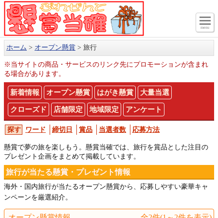
menu
ホーム
オープン懸賞
旅行
※当サイトの商品・サービスのリンク先にプロモーションが含まれ
る場合があります。
新着情報
オープン懸賞
はがき懸賞
大量当選
クローズド
店舗限定
地域限定
アンケート
ワード
締切日
賞品
当選者数
応募方法
懸賞で夢の旅を楽しもう。懸賞当確では、旅行を賞品とした注目の
プレゼント企画をまとめて掲載しています。
旅行が当たる懸賞・プレゼント情報
海外・国内旅行が当たるオープン懸賞から、応募しやすい豪華キャ
ンペーンを厳選紹介。
オープン懸賞情報
全2件(1～2件を表示)