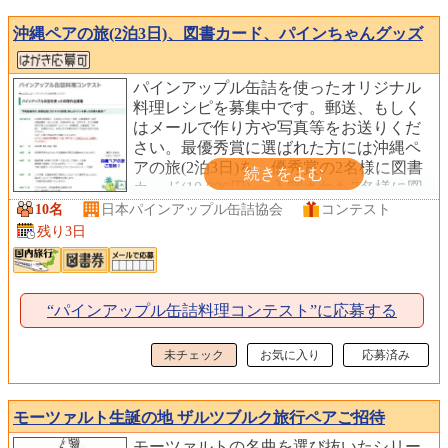
沖縄ペアの旅(2泊3日)、図書カード、パインちゃんグッズ
パインアップル缶詰を使ったオリジナル
料理レシピを募集中です。郵送、もしく
はメールで作り方や写真等をお送りくだ
さい。最優秀賞に選ばれた方には沖縄ペ
アの旅(2泊3日)を、優秀賞の2名様に図書
カード(10,000円) 、入賞された7名様に図
書カード(3,000円)とパインちゃんグッズ
10名
日本パインアップル缶詰協会
コンテスト
を送りします。
残り3日
“パインアップル缶詰料理コンテスト”に応募する
未チェック
お気に入り
応募済み
モーツァルト生誕の地 ザルツブルク旅行ペアご招待
モーツァルトの名曲を選び抜いたシリー