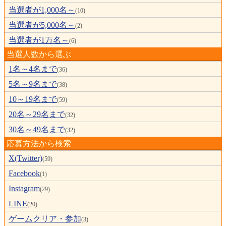
当選者が1,000名～
(10)
当選者が5,000名～
(2)
当選者が1万名～
(6)
当選人数から選ぶ
1名～4名まで
(36)
5名～9名まで
(38)
10～19名まで
(59)
20名～29名まで
(32)
30名～49名まで
(32)
応募方法から検索
X(Twitter)
(59)
Facebook
(1)
Instagram
(29)
LINE
(20)
ゲームクリア・参加
(3)