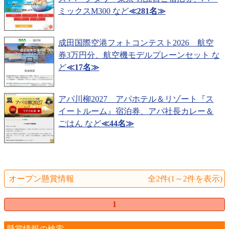
ミックスM300 など
≪281名≫
成田国際空港フォトコンテスト2026 航空
券3万円分、航空機モデルプレーンセット な
ど
≪17名≫
アパ川柳2027 アパホテル＆リゾート『ス
イートルーム』宿泊券、アパ社長カレー＆
ごはん など
≪44名≫
オープン懸賞情報
全2件(1～2件を表示)
1
懸賞情報の検索