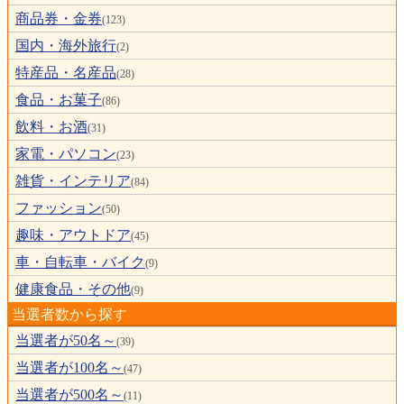
商品券・金券
(123)
国内・海外旅行
(2)
特産品・名産品
(28)
食品・お菓子
(86)
飲料・お酒
(31)
家電・パソコン
(23)
雑貨・インテリア
(84)
ファッション
(50)
趣味・アウトドア
(45)
車・自転車・バイク
(9)
健康食品・その他
(9)
当選者数から探す
当選者が50名～
(39)
当選者が100名～
(47)
当選者が500名～
(11)