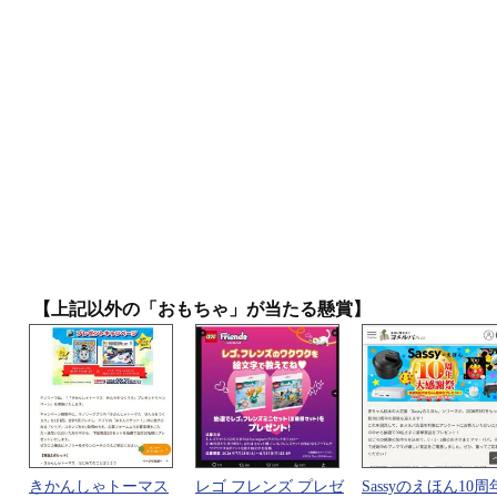
【上記以外の「おもちゃ」が当たる懸賞】
きかんしゃトーマス
レゴ フレンズ プレゼ
Sassyのえほん10周