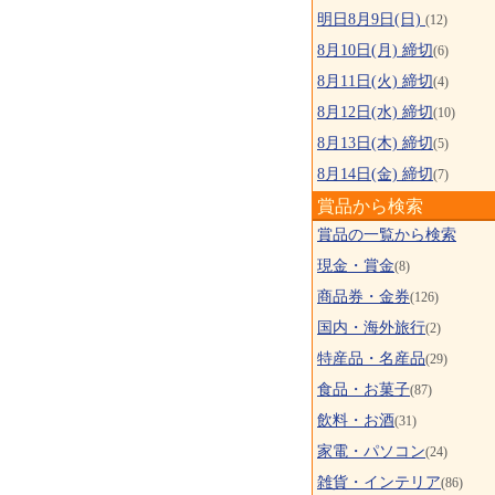
明日8月9日(日)
(12)
8月10日(月) 締切
(6)
8月11日(火) 締切
(4)
8月12日(水) 締切
(10)
8月13日(木) 締切
(5)
8月14日(金) 締切
(7)
賞品から検索
賞品の一覧から検索
現金・賞金
(8)
商品券・金券
(126)
国内・海外旅行
(2)
特産品・名産品
(29)
食品・お菓子
(87)
飲料・お酒
(31)
家電・パソコン
(24)
雑貨・インテリア
(86)