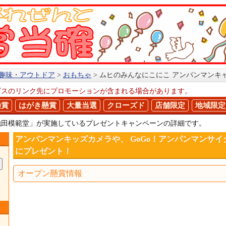
趣味・アウトドア
おもちゃ
ムヒのみんなにこにこ アンパンマンキ
ビスのリンク先にプロモーションが含まれる場合があります。
懸賞
はがき懸賞
大量当選
クローズド
店舗限定
地域限定
池田模範堂」が実施しているプレゼントキャンペーンの詳細です。
アンパンマンキッズカメラや、 GoGo！アンパンマンサイ
にプレゼント！
オープン懸賞情報