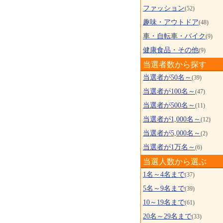
ファッション
(52)
趣味・アウトドア
(48)
車・自転車・バイク
(9)
健康食品・その他
(9)
当選者数から探す
当選者が50名～
(39)
当選者が100名～
(47)
当選者が500名～
(11)
当選者が1,000名～
(12)
当選者が5,000名～
(2)
当選者が1万名～
(6)
当選人数から選ぶ
1名～4名まで
(37)
5名～9名まで
(39)
10～19名まで
(61)
20名～29名まで
(33)