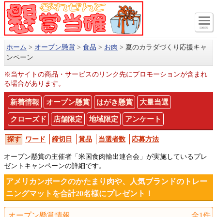
menu
ホーム
オープン懸賞
食品
お肉
夏のカラダづくり応援キャ
ンペーン
※当サイトの商品・サービスのリンク先にプロモーションが含まれ
る場合があります。
新着情報
オープン懸賞
はがき懸賞
大量当選
クローズド
店舗限定
地域限定
アンケート
ワード
締切日
賞品
当選者数
応募方法
オープン懸賞の主催者「米国食肉輸出連合会」が実施しているプレ
ゼントキャンペーンの詳細です。
アメリカンポークのかたまり肉や、人気ブランドのトレー
ニングマットを合計20名様にプレゼント！
オープン懸賞情報
全1件