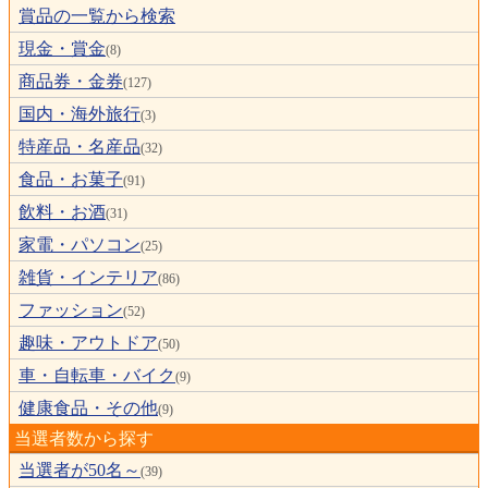
賞品の一覧から検索
現金・賞金
(8)
商品券・金券
(127)
国内・海外旅行
(3)
特産品・名産品
(32)
食品・お菓子
(91)
飲料・お酒
(31)
家電・パソコン
(25)
雑貨・インテリア
(86)
ファッション
(52)
趣味・アウトドア
(50)
車・自転車・バイク
(9)
健康食品・その他
(9)
当選者数から探す
当選者が50名～
(39)