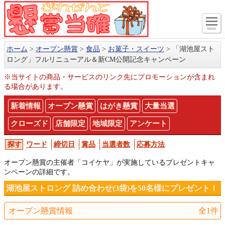
menu
ホーム
オープン懸賞
食品
お菓子・スイーツ
「湖池屋スト
ロング」フルリニューアル＆新CM公開記念キャンペーン
※当サイトの商品・サービスのリンク先にプロモーションが含まれ
る場合があります。
新着情報
オープン懸賞
はがき懸賞
大量当選
クローズド
店舗限定
地域限定
アンケート
ワード
締切日
賞品
当選者数
応募方法
オープン懸賞の主催者「コイケヤ」が実施しているプレゼントキャ
ンペーンの詳細です。
湖池屋ストロング 詰め合わせ(3袋)を50名様にプレゼント！
オープン懸賞情報
全1件