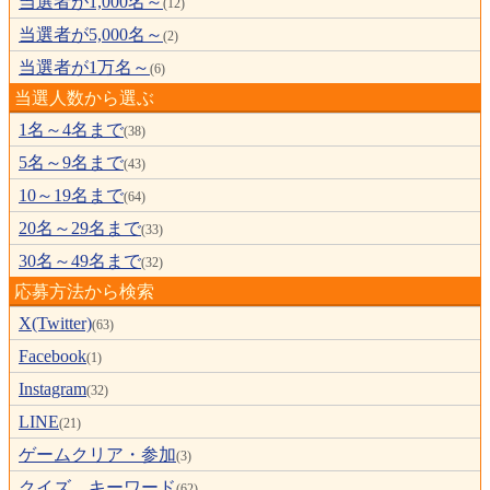
当選者が1,000名～
(12)
当選者が5,000名～
(2)
当選者が1万名～
(6)
当選人数から選ぶ
1名～4名まで
(38)
5名～9名まで
(43)
10～19名まで
(64)
20名～29名まで
(33)
30名～49名まで
(32)
応募方法から検索
X(Twitter)
(63)
Facebook
(1)
Instagram
(32)
LINE
(21)
ゲームクリア・参加
(3)
クイズ、キーワード
(62)