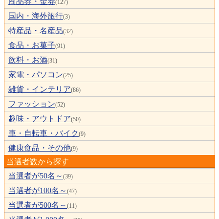
商品券・金券
(127)
国内・海外旅行
(3)
特産品・名産品
(32)
食品・お菓子
(91)
飲料・お酒
(31)
家電・パソコン
(25)
雑貨・インテリア
(86)
ファッション
(52)
趣味・アウトドア
(50)
車・自転車・バイク
(9)
健康食品・その他
(9)
当選者数から探す
当選者が50名～
(39)
当選者が100名～
(47)
当選者が500名～
(11)