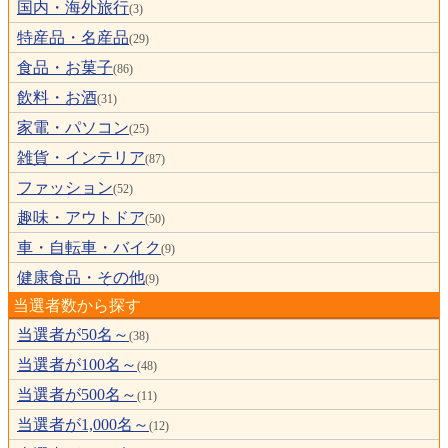
国内・海外旅行
(3)
特産品・名産品
(29)
食品・お菓子
(86)
飲料・お酒
(31)
家電・パソコン
(25)
雑貨・インテリア
(87)
ファッション
(52)
趣味・アウトドア
(50)
車・自転車・バイク
(9)
健康食品・その他
(9)
当選者数から探す
当選者が50名～
(38)
当選者が100名～
(48)
当選者が500名～
(11)
当選者が1,000名～
(12)