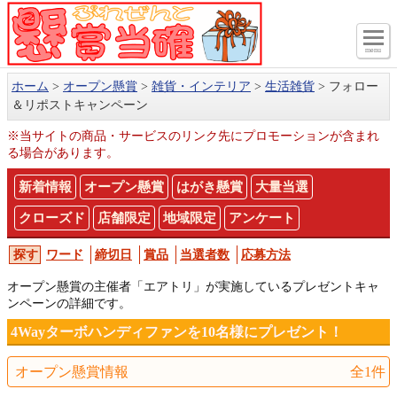
menu
ホーム
オープン懸賞
雑貨・インテリア
生活雑貨
フォロー
＆リポストキャンペーン
※当サイトの商品・サービスのリンク先にプロモーションが含まれ
る場合があります。
新着情報
オープン懸賞
はがき懸賞
大量当選
クローズド
店舗限定
地域限定
アンケート
ワード
締切日
賞品
当選者数
応募方法
オープン懸賞の主催者「エアトリ」が実施しているプレゼントキャ
ンペーンの詳細です。
4Wayターボハンディファンを10名様にプレゼント！
オープン懸賞情報
全1件