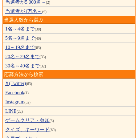
当選者が5,000名～
(2)
当選者が1万名～
(6)
当選人数から選ぶ
1名～4名まで
(38)
5名～9名まで
(40)
10～19名まで
(63)
20名～29名まで
(33)
30名～49名まで
(32)
応募方法から検索
X(Twitter)
(63)
Facebook
(1)
Instagram
(32)
LINE
(22)
ゲームクリア・参加
(3)
クイズ、キーワード
(60)