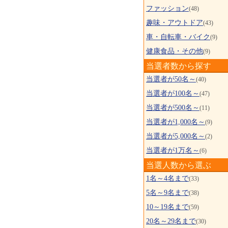
ファッション
(48)
趣味・アウトドア
(43)
車・自転車・バイク
(9)
健康食品・その他
(9)
当選者数から探す
当選者が50名～
(40)
当選者が100名～
(47)
当選者が500名～
(11)
当選者が1,000名～
(9)
当選者が5,000名～
(2)
当選者が1万名～
(6)
当選人数から選ぶ
1名～4名まで
(33)
5名～9名まで
(38)
10～19名まで
(59)
20名～29名まで
(30)