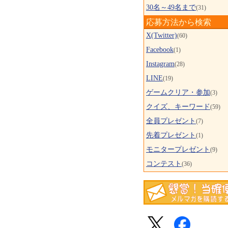
30名～49名まで
(31)
応募方法から検索
X(Twitter)
(60)
Facebook
(1)
Instagram
(28)
LINE
(19)
ゲームクリア・参加
(3)
クイズ、キーワード
(59)
全員プレゼント
(7)
先着プレゼント
(1)
モニタープレゼント
(9)
コンテスト
(36)