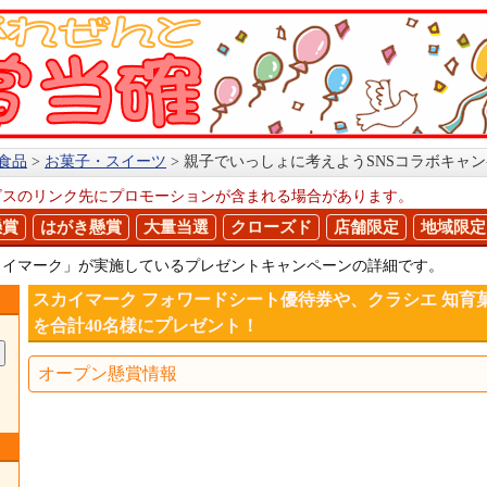
食品
お菓子・スイーツ
親子でいっしょに考えようSNSコラボキャ
ビスのリンク先にプロモーションが含まれる場合があります。
懸賞
はがき懸賞
大量当選
クローズド
店舗限定
地域限定
カイマーク」が実施しているプレゼントキャンペーンの詳細です。
スカイマーク フォワードシート優待券や、クラシエ 知育
を合計40名様にプレゼント！
オープン懸賞情報