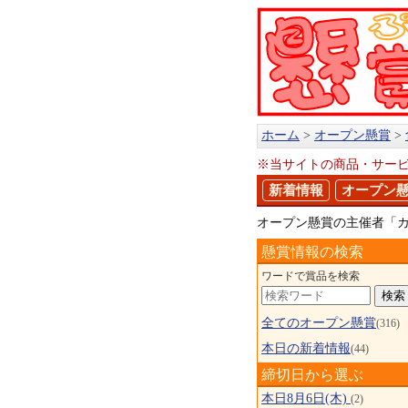
ホーム
オープン懸賞
※当サイトの商品・サー
新着情報
オープン
オープン懸賞の主催者「
懸賞情報の検索
ワードで賞品を検索
全てのオープン懸賞
(316)
本日の新着情報
(44)
締切日から選ぶ
本日8月6日(木)
(2)