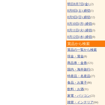
明日8月7日(金)
(2)
8月8日(土) 締切
(1)
8月9日(日) 締切
(12)
8月10日(月) 締切
(6)
8月11日(火) 締切
(3)
8月12日(水) 締切
(9)
賞品から検索
賞品の一覧から検索
現金・賞金
(8)
商品券・金券
(121)
国内・海外旅行
(2)
特産品・名産品
(27)
食品・お菓子
(86)
飲料・お酒
(31)
家電・パソコン
(22)
雑貨・インテリア
(84)