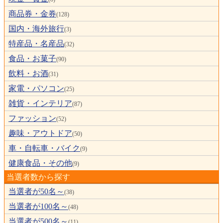
商品券・金券
(128)
国内・海外旅行
(3)
特産品・名産品
(32)
食品・お菓子
(90)
飲料・お酒
(31)
家電・パソコン
(25)
雑貨・インテリア
(87)
ファッション
(52)
趣味・アウトドア
(50)
車・自転車・バイク
(9)
健康食品・その他
(9)
当選者数から探す
当選者が50名～
(38)
当選者が100名～
(48)
当選者が500名～
(11)