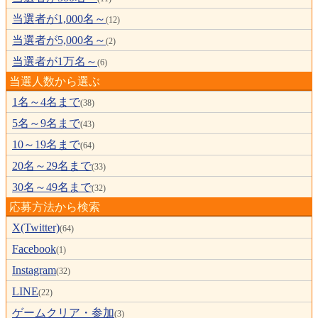
当選者が1,000名～
(12)
当選者が5,000名～
(2)
当選者が1万名～
(6)
当選人数から選ぶ
1名～4名まで
(38)
5名～9名まで
(43)
10～19名まで
(64)
20名～29名まで
(33)
30名～49名まで
(32)
応募方法から検索
X(Twitter)
(64)
Facebook
(1)
Instagram
(32)
LINE
(22)
ゲームクリア・参加
(3)