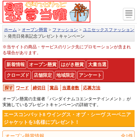
menu
ホーム
オープン懸賞
ファッション
ユニセックスファッション
発売日発表記念プレゼントキャンペーン
※当サイトの商品・サービスのリンク先にプロモーションが含まれ
る場合があります。
新着情報
オープン懸賞
はがき懸賞
大量当選
クローズド
店舗限定
地域限定
アンケート
ワード
締切日
賞品
当選者数
応募方法
オープン懸賞の主催者「バンダイナムコエンターテインメント」が
実施しているプレゼントキャンペーンの詳細です。
エースコンバット8 ウイングス・オブ・シーヴ スーベニア
ジャケットを3名様にプレゼント！
オープン懸賞情報
全1件