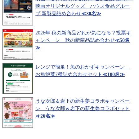
映画オリジナルグッズ、ハウス食品グルー
プ 新製品詰め合わせ
≪30名≫
2026年 秋の新商品どれが気になる？投票キ
ャンペーン 秋の新商品詰め合わせ
≪50名
≫
レンジで簡単！魚のおかずキャンペーン
お魚惣菜7種詰め合わせセット
≪100名≫
うな次郎＆岩下の新生姜コラボキャンペー
ン うな次郎＆岩下の新生姜コラボセット
≪26名≫