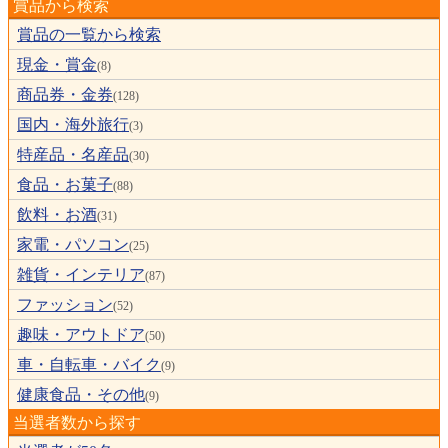
賞品から検索
賞品の一覧から検索
現金・賞金
(8)
商品券・金券
(128)
国内・海外旅行
(3)
特産品・名産品
(30)
食品・お菓子
(88)
飲料・お酒
(31)
家電・パソコン
(25)
雑貨・インテリア
(87)
ファッション
(52)
趣味・アウトドア
(50)
車・自転車・バイク
(9)
健康食品・その他
(9)
当選者数から探す