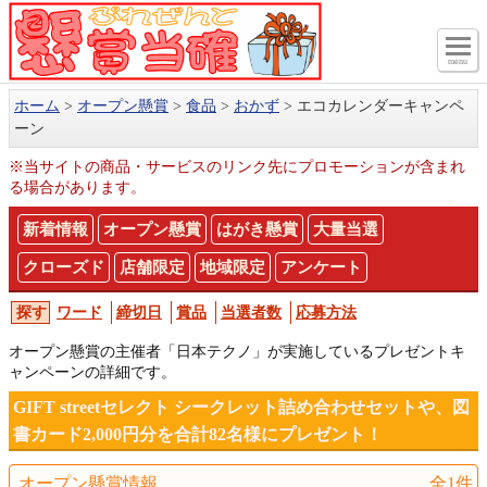
menu
ホーム
オープン懸賞
食品
おかず
エコカレンダーキャンペ
ーン
※当サイトの商品・サービスのリンク先にプロモーションが含まれ
る場合があります。
新着情報
オープン懸賞
はがき懸賞
大量当選
クローズド
店舗限定
地域限定
アンケート
ワード
締切日
賞品
当選者数
応募方法
オープン懸賞の主催者「日本テクノ」が実施しているプレゼントキ
ャンペーンの詳細です。
GIFT streetセレクト シークレット詰め合わせセットや、図
書カード2,000円分を合計82名様にプレゼント！
オープン懸賞情報
全1件