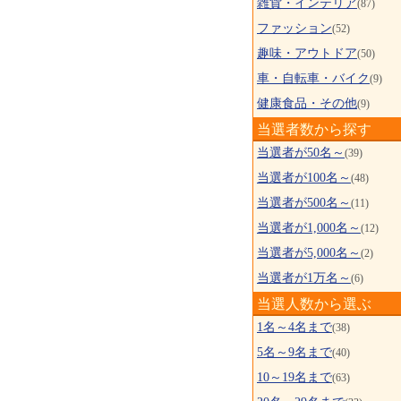
雑貨・インテリア
(87)
ファッション
(52)
趣味・アウトドア
(50)
車・自転車・バイク
(9)
健康食品・その他
(9)
当選者数から探す
当選者が50名～
(39)
当選者が100名～
(48)
当選者が500名～
(11)
当選者が1,000名～
(12)
当選者が5,000名～
(2)
当選者が1万名～
(6)
当選人数から選ぶ
1名～4名まで
(38)
5名～9名まで
(40)
10～19名まで
(63)