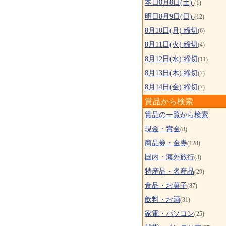
本日8月8日(土)
(1)
明日8月9日(日)
(12)
8月10日(月) 締切
(6)
8月11日(火) 締切
(4)
8月12日(水) 締切
(11)
8月13日(木) 締切
(7)
8月14日(金) 締切
(7)
賞品から検索
賞品の一覧から検索
現金・賞金
(8)
商品券・金券
(128)
国内・海外旅行
(3)
特産品・名産品
(29)
食品・お菓子
(87)
飲料・お酒
(31)
家電・パソコン
(25)