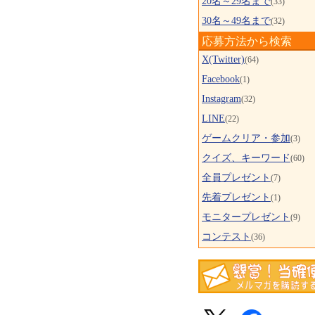
20名～29名まで
(33)
30名～49名まで
(32)
応募方法から検索
X(Twitter)
(64)
Facebook
(1)
Instagram
(32)
LINE
(22)
ゲームクリア・参加
(3)
クイズ、キーワード
(60)
全員プレゼント
(7)
先着プレゼント
(1)
モニタープレゼント
(9)
コンテスト
(36)