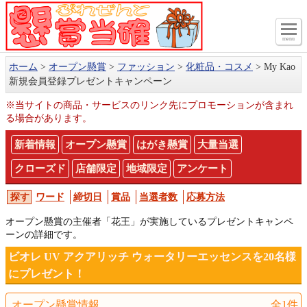
menu
ホーム
オープン懸賞
ファッション
化粧品・コスメ
My Kao
新規会員登録プレゼントキャンペーン
※当サイトの商品・サービスのリンク先にプロモーションが含まれ
る場合があります。
新着情報
オープン懸賞
はがき懸賞
大量当選
クローズド
店舗限定
地域限定
アンケート
ワード
締切日
賞品
当選者数
応募方法
オープン懸賞の主催者「花王」が実施しているプレゼントキャンペ
ーンの詳細です。
ビオレ UV アクアリッチ ウォータリーエッセンスを20名様
にプレゼント！
オープン懸賞情報
全1件