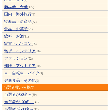
商品券・金券
(127)
国内・海外旅行
(3)
特産品・名産品
(32)
食品・お菓子
(91)
飲料・お酒
(31)
家電・パソコン
(25)
雑貨・インテリア
(86)
ファッション
(52)
趣味・アウトドア
(50)
車・自転車・バイク
(9)
健康食品・その他
(9)
当選者数から探す
当選者が50名～
(39)
当選者が100名～
(47)
当選者が500名～
(11)