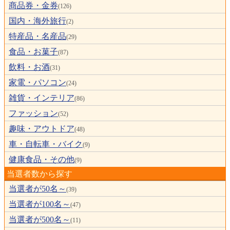
商品券・金券
(126)
国内・海外旅行
(2)
特産品・名産品
(29)
食品・お菓子
(87)
飲料・お酒
(31)
家電・パソコン
(24)
雑貨・インテリア
(86)
ファッション
(52)
趣味・アウトドア
(48)
車・自転車・バイク
(9)
健康食品・その他
(9)
当選者数から探す
当選者が50名～
(39)
当選者が100名～
(47)
当選者が500名～
(11)