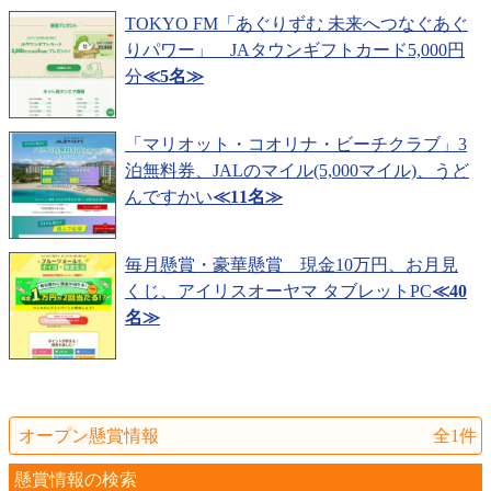
TOKYO FM「あぐりずむ 未来へつなぐあぐ
りパワー」 JAタウンギフトカード5,000円
分
≪5名≫
「マリオット・コオリナ・ビーチクラブ」3
泊無料券、JALのマイル(5,000マイル)、うど
んですかい
≪11名≫
毎月懸賞・豪華懸賞 現金10万円、お月見
くじ、アイリスオーヤマ タブレットPC
≪40
名≫
オープン懸賞情報
全1件
懸賞情報の検索