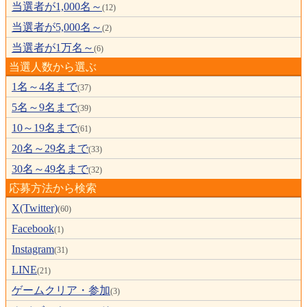
当選者が1,000名～
(12)
当選者が5,000名～
(2)
当選者が1万名～
(6)
当選人数から選ぶ
1名～4名まで
(37)
5名～9名まで
(39)
10～19名まで
(61)
20名～29名まで
(33)
30名～49名まで
(32)
応募方法から検索
X(Twitter)
(60)
Facebook
(1)
Instagram
(31)
LINE
(21)
ゲームクリア・参加
(3)