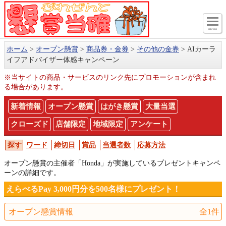
menu
ホーム
オープン懸賞
商品券・金券
その他の金券
AIカーラ
イフアドバイザー体感キャンペーン
※当サイトの商品・サービスのリンク先にプロモーションが含まれ
る場合があります。
新着情報
オープン懸賞
はがき懸賞
大量当選
クローズド
店舗限定
地域限定
アンケート
ワード
締切日
賞品
当選者数
応募方法
オープン懸賞の主催者「Honda」が実施しているプレゼントキャンペ
ーンの詳細です。
えらべるPay 3,000円分を500名様にプレゼント！
オープン懸賞情報
全1件