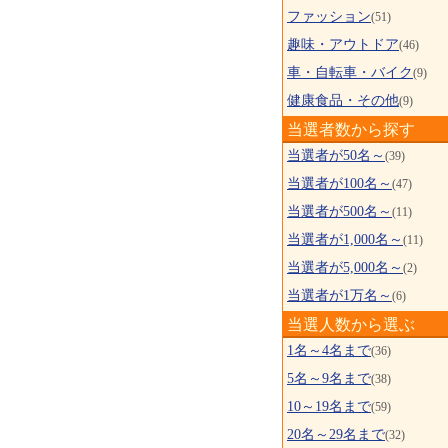
ファッション
(51)
趣味・アウトドア
(46)
車・自転車・バイク
(9)
健康食品・その他
(9)
当選者数から探す
当選者が50名～
(39)
当選者が100名～
(47)
当選者が500名～
(11)
当選者が1,000名～
(11)
当選者が5,000名～
(2)
当選者が1万名～
(6)
当選人数から選ぶ
1名～4名まで
(36)
5名～9名まで
(38)
10～19名まで
(59)
20名～29名まで
(32)