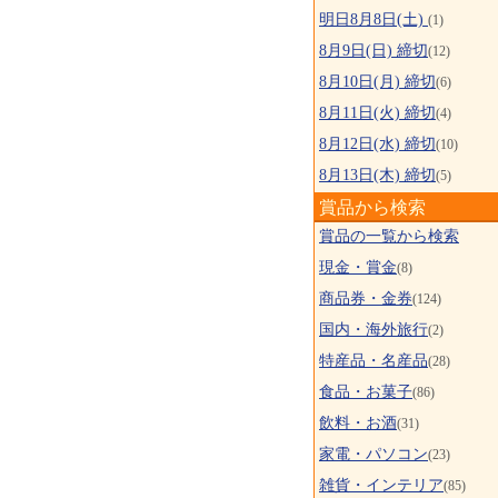
明日8月8日(土)
(1)
8月9日(日) 締切
(12)
8月10日(月) 締切
(6)
8月11日(火) 締切
(4)
8月12日(水) 締切
(10)
8月13日(木) 締切
(5)
賞品から検索
賞品の一覧から検索
現金・賞金
(8)
商品券・金券
(124)
国内・海外旅行
(2)
特産品・名産品
(28)
食品・お菓子
(86)
飲料・お酒
(31)
家電・パソコン
(23)
雑貨・インテリア
(85)