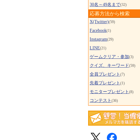
30名～49名まで
(32)
応募方法から検索
X(Twitter)
(59)
Facebook
(1)
Instagram
(29)
LINE
(21)
ゲームクリア・参加
(3)
クイズ、キーワード
(59)
全員プレゼント
(7)
先着プレゼント
(1)
モニタープレゼント
(8)
コンテスト
(36)