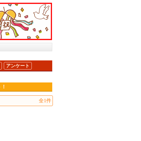
アンケート
ト！
全1件