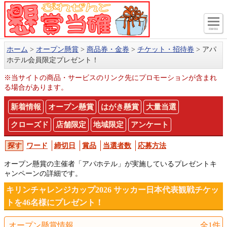
menu
ホーム
オープン懸賞
商品券・金券
チケット・招待券
アパ
ホテル会員限定プレゼント！
※当サイトの商品・サービスのリンク先にプロモーションが含まれ
る場合があります。
新着情報
オープン懸賞
はがき懸賞
大量当選
クローズド
店舗限定
地域限定
アンケート
ワード
締切日
賞品
当選者数
応募方法
オープン懸賞の主催者「アパホテル」が実施しているプレゼントキ
ャンペーンの詳細です。
キリンチャレンジカップ2026 サッカー日本代表観戦チケッ
トを46名様にプレゼント！
オープン懸賞情報
全1件