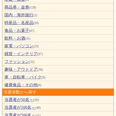
商品券・金券
(128)
国内・海外旅行
(2)
特産品・名産品
(29)
食品・お菓子
(87)
飲料・お酒
(31)
家電・パソコン
(25)
雑貨・インテリア
(87)
ファッション
(52)
趣味・アウトドア
(50)
車・自転車・バイク
(9)
健康食品・その他
(9)
当選者数から探す
当選者が50名～
(39)
当選者が100名～
(48)
当選者が500名～
(11)