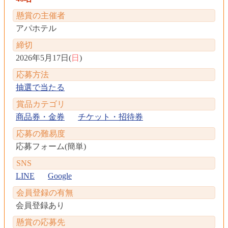
懸賞の主催者
アパホテル
締切
2026年5月17日(
日
)
応募方法
抽選で当たる
賞品カテゴリ
商品券・金券
チケット・招待券
応募の難易度
応募フォーム(簡単)
SNS
LINE
Google
会員登録の有無
会員登録あり
懸賞の応募先