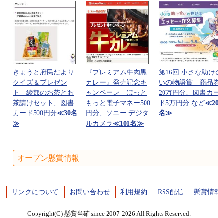
きょうと府民だより
『プレミアム牛肉黒
第16回 小さな助け
クイズ＆プレゼン
カレー』発売記念キ
いの物語賞 商品
ト 綾部のお茶とお
ャンペーン ほっと
20万円分、図書カ
茶請けセット、図書
もっと電子マネー500
ド5万円分 など
≪2
カード500円分
≪30名
円分、ソニー デジタ
名≫
≫
ルカメラ
≪101名≫
オープン懸賞情報
ム
リンクについて
お問い合わせ
利用規約
RSS配信
懸賞情
Copyright(C) 懸賞当確 since 2007-2026 All Rights Reserved.