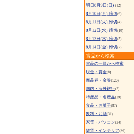
明日8月9日(日)
(12)
8月10日(月) 締切
(6)
8月11日(火) 締切
(4)
8月12日(水) 締切
(10)
8月13日(木) 締切
(5)
8月14日(金) 締切
(7)
賞品から検索
賞品の一覧から検索
現金・賞金
(8)
商品券・金券
(126)
国内・海外旅行
(2)
特産品・名産品
(29)
食品・お菓子
(87)
飲料・お酒
(31)
家電・パソコン
(24)
雑貨・インテリア
(86)