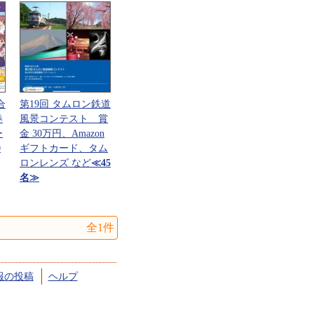
合
第19回 タムロン鉄道
券
風景コンテスト 賞
ー
金 30万円、Amazon
0
ギフトカード、タム
ロンレンズ など
≪45
名≫
全1件
報の投稿
ヘルプ