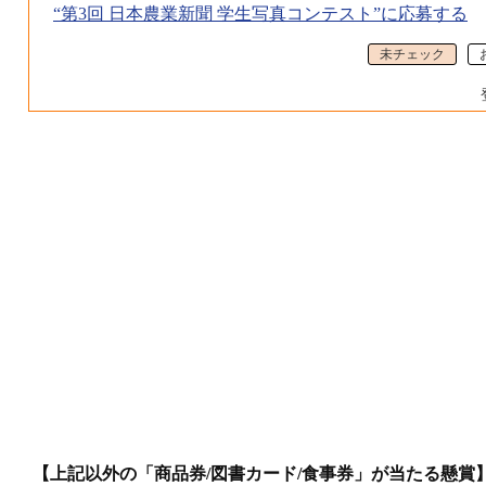
“第3回 日本農業新聞 学生写真コンテスト”に応募する
未チェック
【上記以外の「商品券/図書カード/食事券」が当たる懸賞