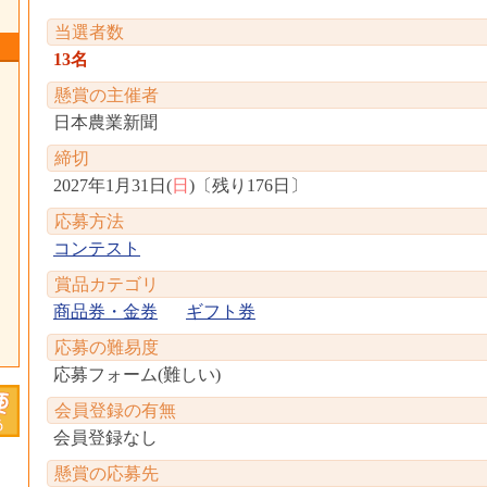
当選者数
13名
懸賞の主催者
日本農業新聞
締切
2027年1月31日(
日
)
〔
残り176日
〕
応募方法
コンテスト
賞品カテゴリ
商品券・金券
ギフト券
応募の難易度
応募フォーム(難しい)
会員登録の有無
会員登録なし
懸賞の応募先