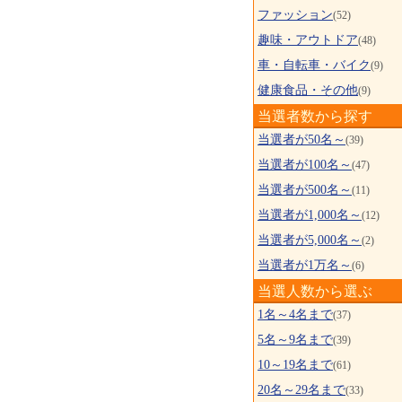
ファッション
(52)
趣味・アウトドア
(48)
車・自転車・バイク
(9)
健康食品・その他
(9)
当選者数から探す
当選者が50名～
(39)
当選者が100名～
(47)
当選者が500名～
(11)
当選者が1,000名～
(12)
当選者が5,000名～
(2)
当選者が1万名～
(6)
当選人数から選ぶ
1名～4名まで
(37)
5名～9名まで
(39)
10～19名まで
(61)
20名～29名まで
(33)