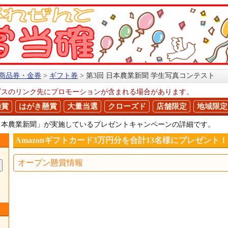
商品券・金券
ギフト券
第3回 日本農業新聞 学生写真コンテスト
ビスのリンク先にプロモーションが含まれる場合があります。
懸賞
はがき懸賞
大量当選
クローズド
店舗限定
地域限定
日本農業新聞」が実施しているプレゼントキャンペーンの詳細です。
Amazonギフトカード3万円分を合計13名様にプレゼント！
オープン懸賞情報