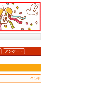
アンケート
全1件