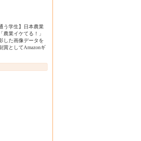
通う学生】日本農業
「農業イケてる！」
影した画像データを
としてAmazonギ