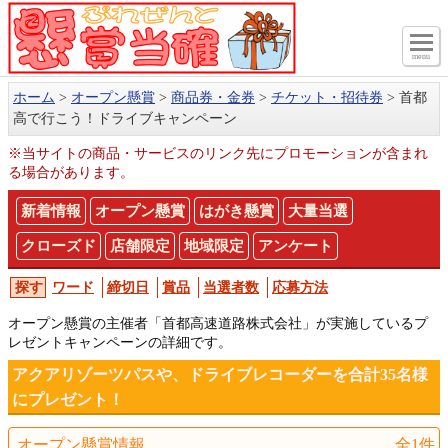
menu
ホーム
オープン懸賞
商品券・金券
チケット・招待券
首都
高で行こう！ドライブキャンペーン
※当サイトの商品・サービスのリンク先にプロモーションが含まれ
る場合があります。
新着情報
オープン懸賞
はがき懸賞
大量当選
クローズド
店舗限定
地域限定
アンケート
ワード
締切日
賞品
当選者数
応募方法
オープン懸賞の主催者「首都高速道路株式会社」が実施しているプ
レゼントキャンペーンの詳細です。
アクアリゾーツパスや、ドライブレコーダーを合計35名様
にプレゼント！
オープン懸賞情報
全1件