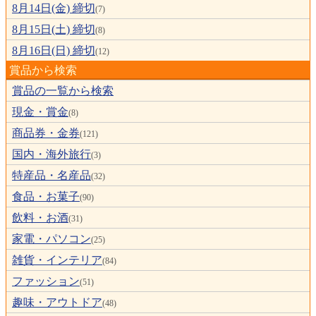
8月14日(金) 締切
(7)
8月15日(土) 締切
(8)
8月16日(日) 締切
(12)
賞品から検索
賞品の一覧から検索
現金・賞金
(8)
商品券・金券
(121)
国内・海外旅行
(3)
特産品・名産品
(32)
食品・お菓子
(90)
飲料・お酒
(31)
家電・パソコン
(25)
雑貨・インテリア
(84)
ファッション
(51)
趣味・アウトドア
(48)