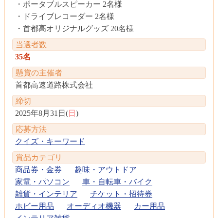
ポータブルスピーカー 2名様
ドライブレコーダー 2名様
首都高オリジナルグッズ 20名様
当選者数
35名
懸賞の主催者
首都高速道路株式会社
締切
2025年8月31日(
日
)
応募方法
クイズ・キーワード
賞品カテゴリ
商品券・金券
趣味・アウトドア
家電・パソコン
車・自転車・バイク
雑貨・インテリア
チケット・招待券
ホビー用品
オーディオ機器
カー用品