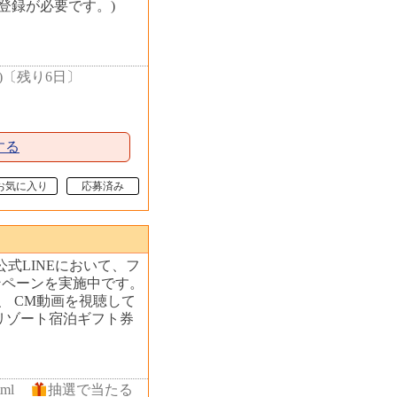
登録が必要です。)
)
〔
残り6日
〕
する
お気に入り
応募済み
ン公式LINEにおいて、フ
ンペーンを実施中です。
、 CM動画を視聴して
リゾート宿泊ギフト券
ml
抽選で当たる