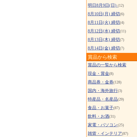
明日8月9日(日)
(12)
8月10日(月) 締切
(6)
8月11日(火) 締切
(4)
8月12日(水) 締切
(11)
8月13日(木) 締切
(7)
8月14日(金) 締切
(7)
賞品から検索
賞品の一覧から検索
現金・賞金
(8)
商品券・金券
(128)
国内・海外旅行
(3)
特産品・名産品
(29)
食品・お菓子
(87)
飲料・お酒
(31)
家電・パソコン
(25)
雑貨・インテリア
(87)