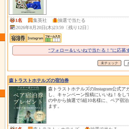
1名
集英社
抽選で当たる
2026年8月20日(木)23:59
〔
残り12日
〕
“フォロー＆いいねで当たる！”に応募
未チェック
森トラストホテルズの宿泊券
森トラストホテルズのInstagram公式
し、キャンペーン投稿にいいね！をし
の中から抽選で5組10名様に、ペア宿
ます。