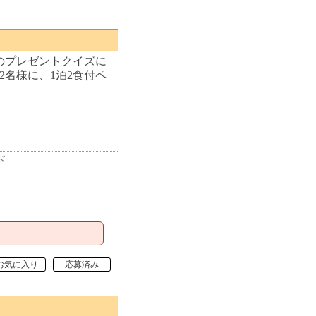
のプレゼントクイズに
2名様に、1泊2食付ペ
。
ド
お気に入り
応募済み