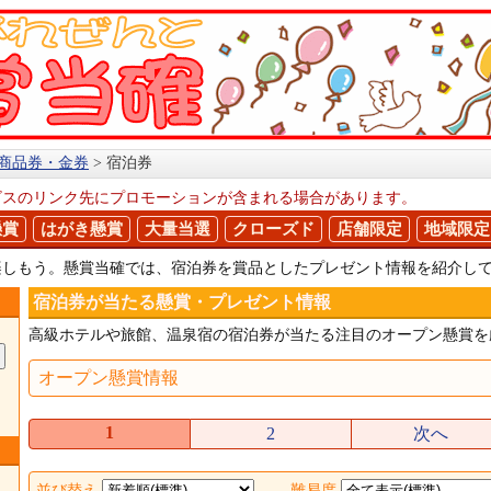
商品券・金券
宿泊券
ビスのリンク先にプロモーションが含まれる場合があります。
懸賞
はがき懸賞
大量当選
クローズド
店舗限定
地域限定
楽しもう。懸賞当確では、宿泊券を賞品としたプレゼント情報を紹介し
宿泊券が当たる懸賞・プレゼント情報
高級ホテルや旅館、温泉宿の宿泊券が当たる注目のオープン懸賞を
オープン懸賞情報
1
2
次へ
並び替え
難易度