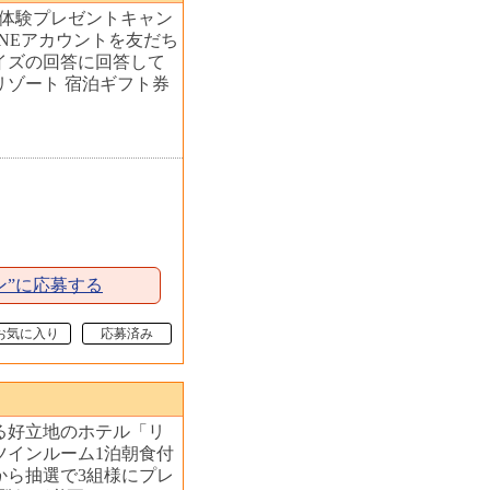
沢体験プレゼントキャン
INEアカウントを友だち
イズの回答に回答して
リゾート 宿泊ギフト券
ン”に応募する
お気に入り
応募済み
る好立地のホテル「リ
ツインルーム1泊朝食付
から抽選で3組様にプレ