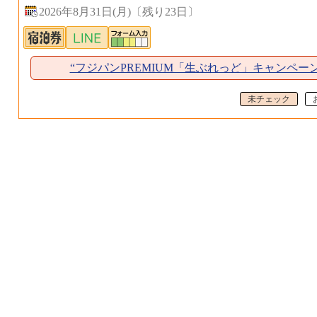
2026年8月31日(月)
〔
残り23日
〕
“フジパンPREMIUM「生ぶれっど」キャンペー
未チェック