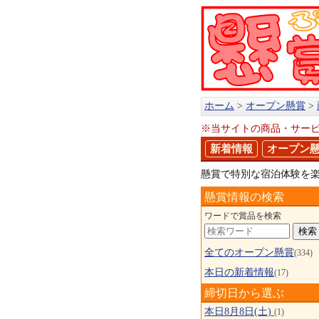
ホーム
オープン懸賞
※当サイトの商品・サー
新着情報
オープン
懸賞で特別な宿泊体験を
懸賞情報の検索
ワードで賞品を検索
全てのオープン懸賞
(334)
本日の新着情報
(17)
締切日から選ぶ
本日8月8日(土)
(1)