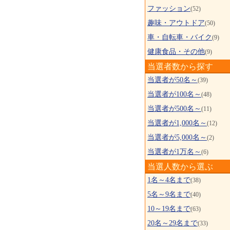
ファッション
(52)
趣味・アウトドア
(50)
車・自転車・バイク
(9)
健康食品・その他
(9)
当選者数から探す
当選者が50名～
(39)
当選者が100名～
(48)
当選者が500名～
(11)
当選者が1,000名～
(12)
当選者が5,000名～
(2)
当選者が1万名～
(6)
当選人数から選ぶ
1名～4名まで
(38)
5名～9名まで
(40)
10～19名まで
(63)
20名～29名まで
(33)