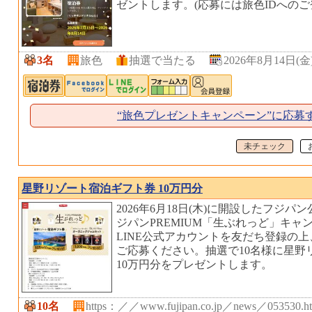
ゼントします。(応募には旅色IDへのご
3名
旅色
抽選で当たる
2026年8月14日(金
“旅色プレゼントキャンペーン”に応募
未チェック
星野リゾート宿泊ギフト券 10万円分
2026年6月18日(木)に開設したフジパ
ジパンPREMIUM「生ぶれっど」キャ
LINE公式アカウントを友だち登録の上
ご応募ください。抽選で10名様に星野
10万円分をプレゼントします。
10名
https：／／www.fujipan.co.jp／news／053530.ht