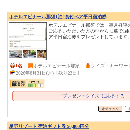
ホテルエピナール那須1泊2食付ペア平日宿泊券
ホテルエピナール那須では、毎月好評
ご応募いただいた方の中から抽選で1組
ア平日宿泊券をプレゼントしています
1名
ホテルエピナール那須
クイズ・キーワー
2026年8月31日(月)
〔
残り23日
〕
“プレゼントクイズ”に応募する
未チェック
星野リゾート 宿泊ギフト券 50,000円分