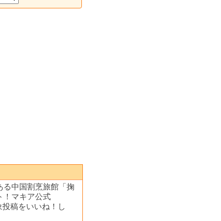
ある中国割烹旅館「掬
ト！マキア公式
対象投稿をいいね！し