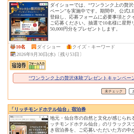
ダイショーでは、“ワンランク上の贅
ペーン”を実施中です。期間中、公式L
登録し、応募フォームに必要事項とク
ご応募ください。抽選で10名様に星野
50,000円分をプレゼントします。
10名
ダイショー
クイズ・キーワード
2026年9月30日(水)
〔
残り53日
〕
“ワンランク上の贅沢体験プレゼントキャンペー
未チェック
「リッチモンドホテル仙台」宿泊券
地元・仙台市の自然と文化が感じられ
ッチモンドホテル仙台」のリラックス
き宿泊券を、ご応募いただいた方の中