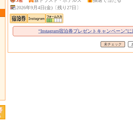
5名
森トラスト・ホテルズ
抽選で当たる
2026年9月4日(金)
〔
残り27日
〕
“Instagram宿泊券プレゼントキャンペーン”
未チェック