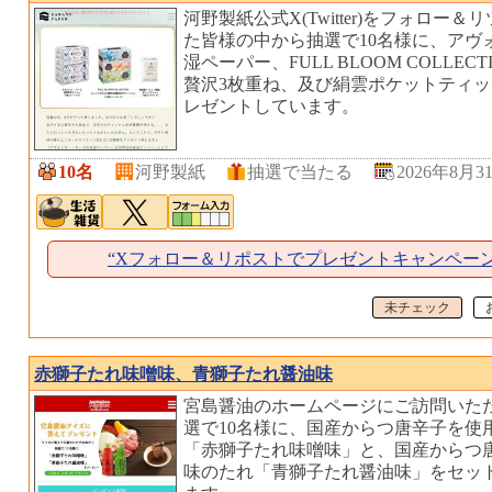
河野製紙公式X(Twitter)をフォロー
た皆様の中から抽選で10名様に、アヴ
湿ペーパー、FULL BLOOM COLLEC
贅沢3枚重ね、及び絹雲ポケットティ
レゼントしています。
10名
河野製紙
抽選で当たる
2026年8月3
“Xフォロー＆リポストでプレゼントキャンペー
未チェック
赤獅子たれ味噌味、青獅子たれ醤油味
宮島醤油のホームページにご訪問いた
選で10名様に、国産からつ唐辛子を使
「赤獅子たれ味噌味」と、国産からつ
味のたれ「青獅子たれ醤油味」をセッ