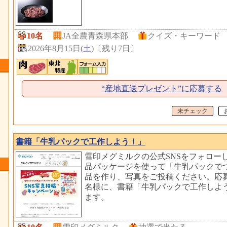
10名
JA全農青森県本部
クイズ・キーワード
2026年8月15日(
土
)
〔
残り7日
〕
“産地直送プレゼント”に応募する
未チェック
書籍「牛乳パックで工作しよう！」
雪印メグミルクの公式SNSをフォロー
品パッケージを使って「牛乳パックで
品を作り、写真をご投稿ください。応募
名様に、書籍「牛乳パックで工作しよ
ます。