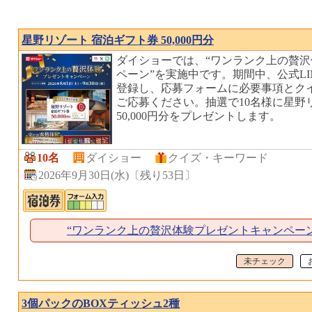
星野リゾート 宿泊ギフト券 50,000円分
ダイショーでは、“ワンランク上の贅
ペーン”を実施中です。期間中、公式L
登録し、応募フォームに必要事項とク
ご応募ください。抽選で10名様に星野
50,000円分をプレゼントします。
10名
ダイショー
クイズ・キーワード
2026年9月30日(水)
〔
残り53日
〕
“ワンランク上の贅沢体験プレゼントキャンペー
未チェック
3個パックのBOXティッシュ2種