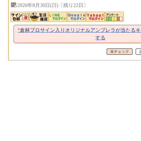
2026年8月30日(
日
)
〔
残り22日
〕
“倉林プロサイン入りオリジナルアンブレラが当たるキ
する
未チェック