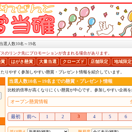
当選人数10名～19名
ビスのリンク先にプロモーションが含まれる場合があります。
懸賞
はがき懸賞
大量当選
クローズド
店舗限定
地域限定
、当たりやすく参加しやすい懸賞・プレゼント情報を紹介しています。
当選人数10名～19名までの懸賞・プレゼント情報
比較的倍率が高くなりにくい懸賞が中心です。参加しやすい企画を
オープン懸賞情報
3
最初
前へ
1
2
4
5
6
並び替え
難易度