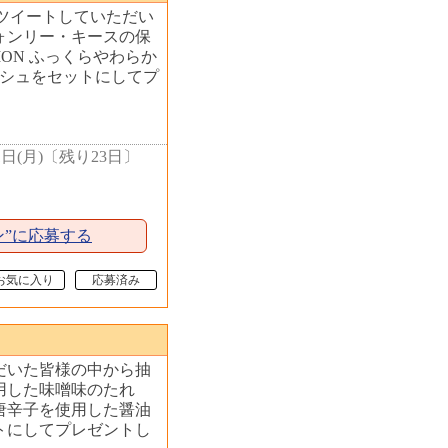
＆リツイートしていただい
ォンリー・キースの保
TION ふっくらやわらか
ッシュをセットにしてプ
1日(月)
〔
残り23日
〕
ン”に応募する
お気に入り
応募済み
だいた皆様の中から抽
用した味噌味のたれ
唐辛子を使用した醤油
トにしてプレゼントし