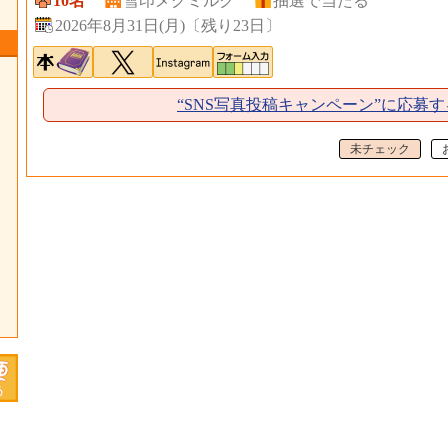
10名
雪印メグミルク
抽選で当たる
2026年8月31日(月)
〔
残り23日
〕
“SNS写真投稿キャンペーン”に応募す
未チェック