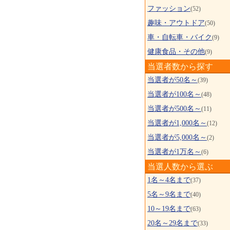
ファッション
(52)
趣味・アウトドア
(50)
車・自転車・バイク
(9)
健康食品・その他
(9)
当選者数から探す
当選者が50名～
(39)
当選者が100名～
(48)
当選者が500名～
(11)
当選者が1,000名～
(12)
当選者が5,000名～
(2)
当選者が1万名～
(6)
当選人数から選ぶ
1名～4名まで
(37)
5名～9名まで
(40)
10～19名まで
(63)
20名～29名まで
(33)