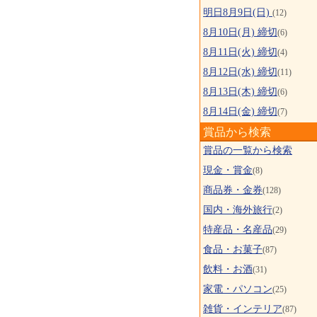
明日8月9日(日)
(12)
8月10日(月) 締切
(6)
8月11日(火) 締切
(4)
8月12日(水) 締切
(11)
8月13日(木) 締切
(6)
8月14日(金) 締切
(7)
賞品から検索
賞品の一覧から検索
現金・賞金
(8)
商品券・金券
(128)
国内・海外旅行
(2)
特産品・名産品
(29)
食品・お菓子
(87)
飲料・お酒
(31)
家電・パソコン
(25)
雑貨・インテリア
(87)