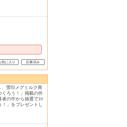
お気に入り
応募済み
し、雪印メグミルク商
つくろう！」掲載の作
者の中から抽選で10
う！」をプレゼントし