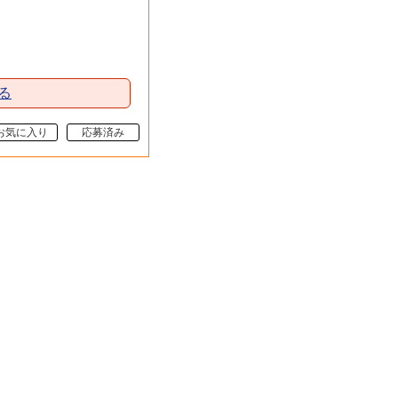
る
お気に入り
応募済み