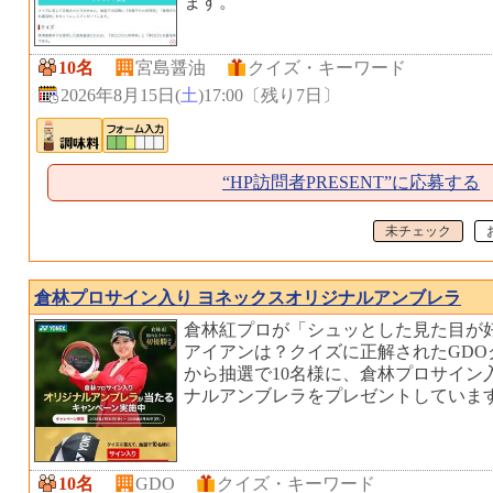
ます。
10名
宮島醤油
クイズ・キーワード
2026年8月15日(
土
)17:00
〔
残り7日
〕
“HP訪問者PRESENT”に応募する
未チェック
倉林プロサイン入り ヨネックスオリジナルアンブレラ
倉林紅プロが「シュッとした見た目が
アイアンは？クイズに正解されたGDO
から抽選で10名様に、倉林プロサイン
ナルアンブレラをプレゼントしていま
10名
GDO
クイズ・キーワード