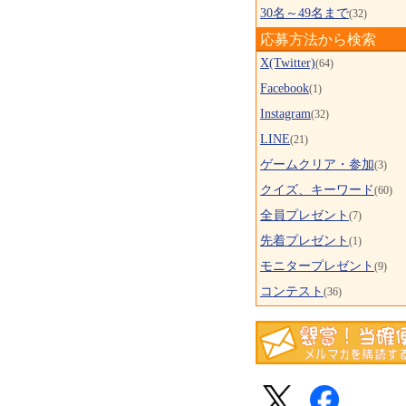
30名～49名まで
(32)
応募方法から検索
X(Twitter)
(64)
Facebook
(1)
Instagram
(32)
LINE
(21)
ゲームクリア・参加
(3)
クイズ、キーワード
(60)
全員プレゼント
(7)
先着プレゼント
(1)
モニタープレゼント
(9)
コンテスト
(36)