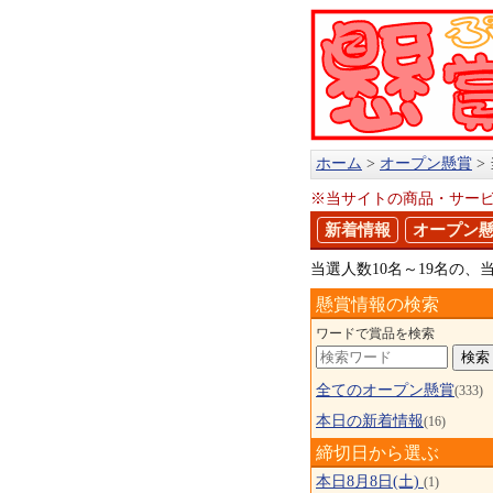
ホーム
オープン懸賞
※当サイトの商品・サー
新着情報
オープン
当選人数10名～19名の
懸賞情報の検索
ワードで賞品を検索
全てのオープン懸賞
(333)
本日の新着情報
(16)
締切日から選ぶ
本日8月8日(土)
(1)