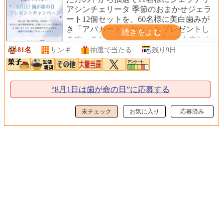
アシンチェリータ 季節のおまかせジェラ
ート12個セットを、60名様に美白歯みが
き「アパガード」セットをプレゼントし
ます。また、(株)サンギ公式Xアカウント
からご応募いただいた方 10名様に、えら
81名
サンギ
抽選で当たる
残り9日
べるPay 10,000円分をプレゼント！
“8月1日は歯が命の日”に応募する
未チェック
お気に入り
応募済み