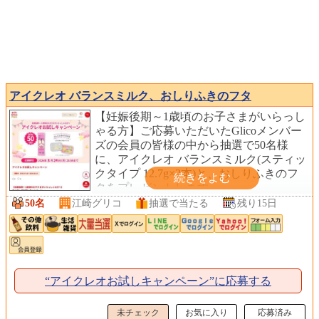
アイクレオ バランスミルク、おしりふきのフタ
【妊娠後期～1歳頃のお子さまがいらっし
ゃる方】ご応募いただいたGlicoメンバー
ズの会員の皆様の中から抽選で50名様
に、アイクレオ バランスミルク(スティッ
クタイプ 12.7g×2本)と、おしりふきのフ
タをプレゼントします。
50名
江崎グリコ
抽選で当たる
残り15日
“アイクレオお試しキャンペーン”に応募する
未チェック
お気に入り
応募済み