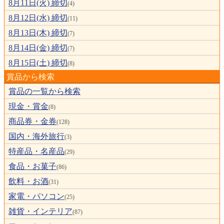
8月11日(火) 締切
(4)
8月12日(水) 締切
(11)
8月13日(木) 締切
(7)
8月14日(金) 締切
(7)
8月15日(土) 締切
(8)
賞品から検索
賞品の一覧から検索
現金・賞金
(8)
商品券・金券
(128)
国内・海外旅行
(3)
特産品・名産品
(29)
食品・お菓子
(86)
飲料・お酒
(31)
家電・パソコン
(25)
雑貨・インテリア
(87)