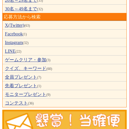
20名～29名まで
(33)
30名～49名まで
(32)
応募方法から検索
X(Twitter)
(63)
Facebook
(1)
Instagram
(32)
LINE
(22)
ゲームクリア・参加
(3)
クイズ、キーワード
(60)
全員プレゼント
(7)
先着プレゼント
(1)
モニタープレゼント
(9)
コンテスト
(36)