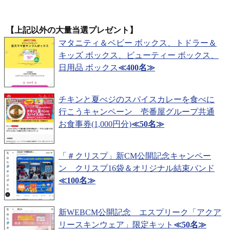
【上記以外の大量当選プレゼント】
マタニティ＆ベビー ボックス、トドラー＆
キッズ ボックス、ビューティー ボックス、
日用品 ボックス
≪400名≫
チキンと夏べジのスパイスカレーを食べに
行こうキャンペーン 壱番屋グループ共通
お食事券(1,000円分)
≪50名≫
「＃クリスプ」新CM公開記念キャンペー
ン クリスプ16袋＆オリジナル結束バンド
≪100名≫
新WEBCM公開記念 エスプリーク「アクア
リースキンウェア」限定キット
≪50名≫