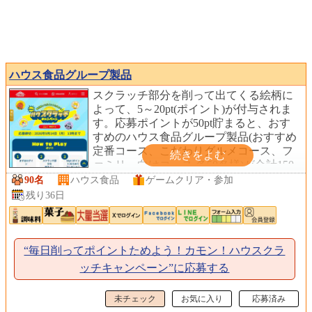
ハウス食品グループ製品
スクラッチ部分を削って出てくる絵柄に
よって、5～20pt(ポイント)が付与されま
す。応募ポイントが50pt貯まると、おす
すめのハウス食品グループ製品(おすすめ
定番コース、こだわりグルメコース、フ
ァミリー向けコース 各50名様)が合計150
名様に当たります。(応募にはCome on
90名
ハウス食品
ゲームクリア・参加
Houseへの会員登録が必要です。)
残り36日
“毎日削ってポイントためよう！カモン！ハウスクラ
ッチキャンペーン”に応募する
未チェック
お気に入り
応募済み