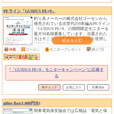
PEライン「GUIDUS PE×9」
釣り具メーカーの株式会社ゴーセンから
発売されている次世代の9本編みPEライン
「GUIDUS PE×9」の期間限定モニターを
最大50名様募集しています。当選された
方はモニター活動期間中に製品を使用し
て釣行をご投稿ください。
50名
ゴーセン
モニタープレゼント
残り7日
“「GUIDUS PE×9」モニターキャンペーン”に応募す
る
未チェック
お気に入り
応募済み
giftee Box(1,000円分)
関東電気保安協会では広報誌「電気と保