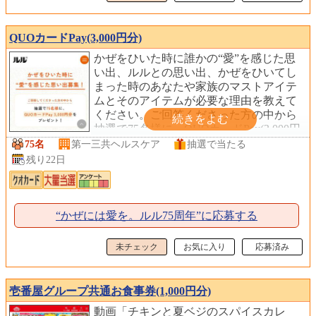
QUOカードPay(3,000円分)
かぜをひいた時に誰かの“愛”を感じた思
い出、ルルとの思い出、かぜをひいてし
まった時のあなたや家族のマストアイテ
ムとそのアイテムが必要な理由を教えて
ください。ご回答くださった方の中から
抽選で75名様に、QUOカードPay(3,000円
分)をプレゼントしています。
75名
第一三共ヘルスケア
抽選で当たる
残り22日
“かぜには愛を。ルル75周年”に応募する
未チェック
お気に入り
応募済み
壱番屋グループ共通お食事券(1,000円分)
動画「チキンと夏ベジのスパイスカレ