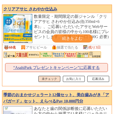
クリアアサヒ さわやか仕込み
数量限定・期間限定の新ジャンル「クリ
アアサヒ さわやか仕込み(缶350ml×6
本)」、ご応募いただいたアサヒWebサー
ビスの会員の皆様の中から100名様にプレ
ゼントします。(応募には一口 100G 必要)
60名
アサヒビール
抽選で当たる
残り3日
“AsahiPark プレゼントキャンペーン”に応募する
未チェック
お気に入り
応募済み
季節のおまかせジェラート12個セット、美白歯みがき「ア
パガード」セット、えらべるPay 10,000円分
あなたと歯の関係診断後に応募いただい
た方の中から抽選で11名様にジェラテリ