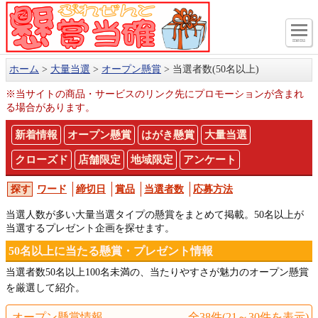
menu
ホーム
大量当選
オープン懸賞
当選者数(50名以上)
※当サイトの商品・サービスのリンク先にプロモーションが含まれ
る場合があります。
新着情報
オープン懸賞
はがき懸賞
大量当選
クローズド
店舗限定
地域限定
アンケート
ワード
締切日
賞品
当選者数
応募方法
当選人数が多い大量当選タイプの懸賞をまとめて掲載。50名以上が
当選するプレゼント企画を探せます。
50名以上に当たる懸賞・プレゼント情報
当選者数50名以上100名未満の、当たりやすさが魅力のオープン懸賞
を厳選して紹介。
オープン懸賞情報
全38件(21～30件を表示)