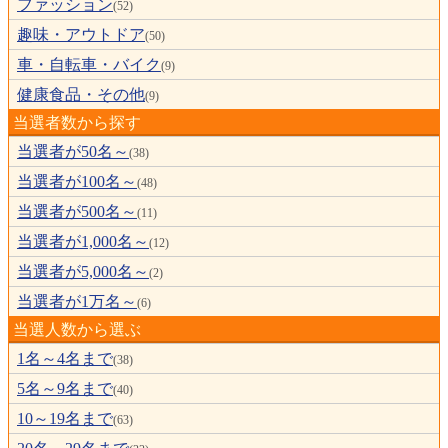
ファッション
(52)
趣味・アウトドア
(50)
車・自転車・バイク
(9)
健康食品・その他
(9)
当選者数から探す
当選者が50名～
(38)
当選者が100名～
(48)
当選者が500名～
(11)
当選者が1,000名～
(12)
当選者が5,000名～
(2)
当選者が1万名～
(6)
当選人数から選ぶ
1名～4名まで
(38)
5名～9名まで
(40)
10～19名まで
(63)