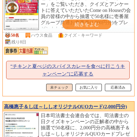
ー」をご覧いただき、クイズとアンケー
トに答えていただいたCome on Houseの会
員の皆様の中から抽選で50名様に壱番屋
グループ共通お食事券(1,000円分)をプレ
ゼントします。
50名
ハウス食品
クイズ・キーワード
残り8日
“チキンと夏べジのスパイスカレーを食べに行こうキ
ャンペーン”に応募する
未チェック
お気に入り
応募済み
高橋惠子＆しほ～ししオリジナルQUOカード(2,000円分)
日本司法書士会連合会では、司法書士の
日クイズキャンペーンの正解者の中から
抽選で50名様に、2,000円分の高橋惠子＆
しほ～ししオリジナルQUOカードプレゼ