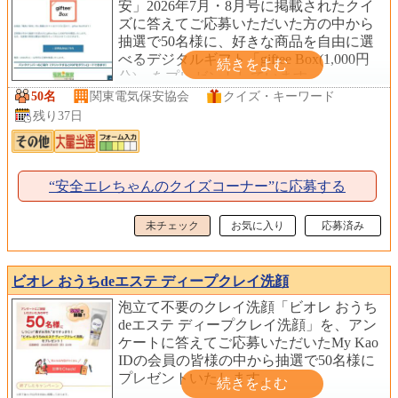
安」2026年7月・8月号に掲載されたクイ
ズに答えてご応募いただいた方の中から
抽選で50名様に、好きな商品を自由に選
べるデジタルギフト「giftee Box(1,000円
分)」をプレゼントしています。
50名
関東電気保安協会
クイズ・キーワード
残り37日
“安全エレちゃんのクイズコーナー”に応募する
未チェック
お気に入り
応募済み
ビオレ おうちdeエステ ディープクレイ洗顔
泡立て不要のクレイ洗顔「ビオレ おうち
deエステ ディープクレイ洗顔」を、アン
ケートに答えてご応募いただいたMy Kao
IDの会員の皆様の中から抽選で50名様に
プレゼントいたします。