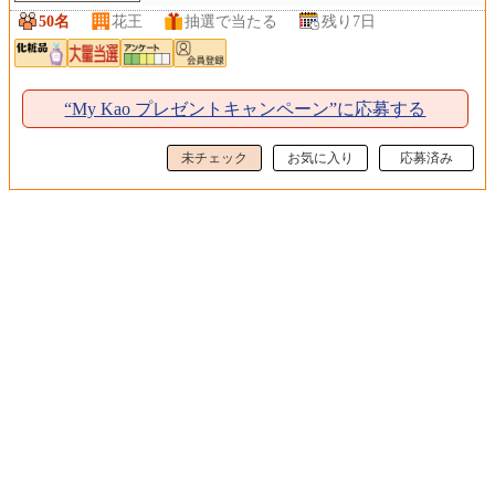
50名
花王
抽選で当たる
残り7日
“My Kao プレゼントキャンペーン”に応募する
未チェック
お気に入り
応募済み