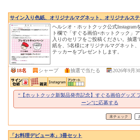
サイン入り色紙、オリジナルマグネット、オリジナルステ
ヘルシオ・ホットクック公式Instagr
ト欄で「すぐる画伯×ホットクック」
入りのセリフをご投稿ください。抽選
紙を、5名様にオリジナルマグネット、
テッカーをプレゼントします。
18名
シャープ
抽選で当たる
2026年9月3
“【ホットクック新製品発売記念】すぐる画伯グッズ 
ーン”に応募する
未チェック
「お料理デビュー本」3冊セット