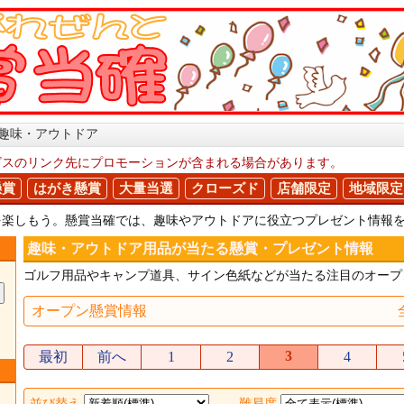
趣味・アウトドア
ビスのリンク先にプロモーションが含まれる場合があります。
懸賞
はがき懸賞
大量当選
クローズド
店舗限定
地域限定
を楽しもう。懸賞当確では、趣味やアウトドアに役立つプレゼント情報
趣味・アウトドア用品が当たる懸賞・プレゼント情報
ゴルフ用品やキャンプ道具、サイン色紙などが当たる注目のオープ
オープン懸賞情報
3
最初
前へ
1
2
4
並び替え
難易度