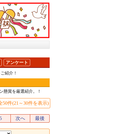
アンケート
をご紹介！
ン懸賞を厳選紹介。！
全50件(21～30件を表示)
5
次へ
最後