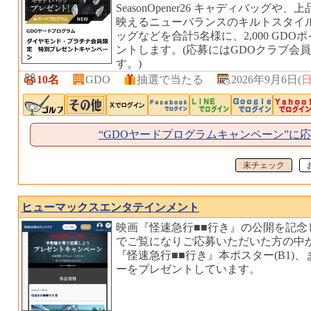
SeasonOpener26 キャディバッグ
映えるニューバランスのキルトスタイル
ッグなどを合計5名様に、2,000 GD
ントします。(応募にはGDOクラブ会
す。)
10名
GDO
抽選で当たる
2026年9月6日(
“GDOヤードプログラムキャンペーン”に
未チェック
ヒューマックスエンタテインメント
映画『怪速急行■■行き』の公開を記念
でご覧になりご応募いただいた方の中
『怪速急行■■行き』本ポスター(B1)
ーをプレゼントしています。