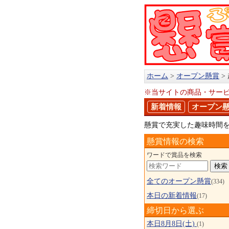
ホーム
オープン懸賞
※当サイトの商品・サー
新着情報
オープン
懸賞で充実した趣味時間
懸賞情報の検索
ワードで賞品を検索
全てのオープン懸賞
(334)
本日の新着情報
(17)
締切日から選ぶ
本日8月8日(土)
(1)