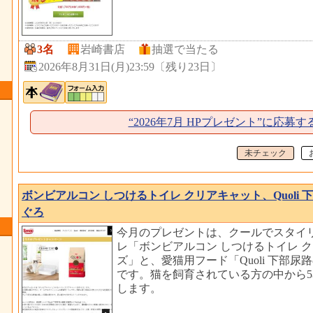
3名
岩崎書店
抽選で当たる
2026年8月31日(月)23:59
〔
残り23日
〕
“2026年7月 HPプレゼント”に応募す
未チェック
ボンビアルコン しつけるトイレ クリアキャット、Quoli 
ぐろ
今月のプレゼントは、クールでスタイ
レ「ボンビアルコン しつけるトイレ ク
ズ」と、愛猫用フード「Quoli 下部尿
です。猫を飼育されている方の中から
します。