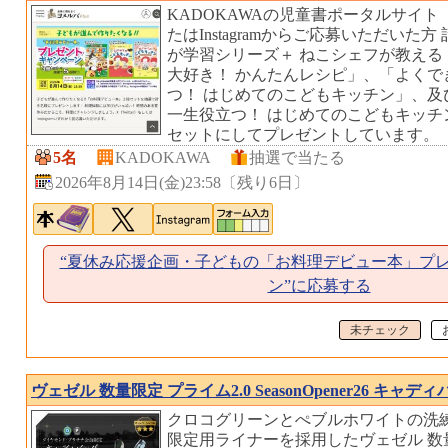
KADOKAWAの児童書ポータルサイ
たはInstagramからご応募いただいた
が学習シリーズ＋ ねこシェフが教える
大好き！ かんたんレシピ」、「よくで
つ！ はじめてのこどもキッチン」、及
一生役立つ！ はじめてのこどもキッチ
セットにしてプレゼントしています。
5名
KADOKAWA
抽選で当たる
2026年8月14日(金)23:58
〔
残り6日
〕
“夏休み応援企画・子どもの「お料理デビュー本」プ
ン”に応募する
未チェック
ヴェゼル 数量限定 プライム2.0 SeasonOpener26 キャデ
クロコグリーンとぺブルホワイトの洗
限定用ライナーを採用したヴェゼル 数量