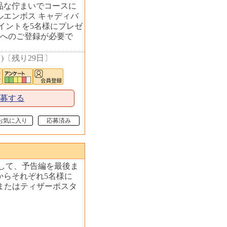
や、上品な佇まいでコースに
エンボス キャディバ
Oポイントを5名様にプレゼ
員へのご登録が必要で
日
)
〔
残り29日
〕
応募する
お気に入り
応募済み
して、予告編を最後ま
からそれぞれ5名様に
、またはティザーポスタ