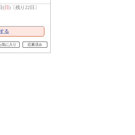
日(
日
)
〔
残り22日
〕
する
お気に入り
応募済み