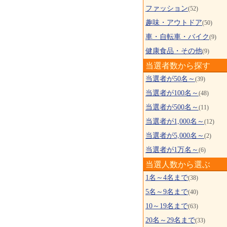
ファッション
(52)
趣味・アウトドア
(50)
車・自転車・バイク
(9)
健康食品・その他
(9)
当選者数から探す
当選者が50名～
(39)
当選者が100名～
(48)
当選者が500名～
(11)
当選者が1,000名～
(12)
当選者が5,000名～
(2)
当選者が1万名～
(6)
当選人数から選ぶ
1名～4名まで
(38)
5名～9名まで
(40)
10～19名まで
(63)
20名～29名まで
(33)