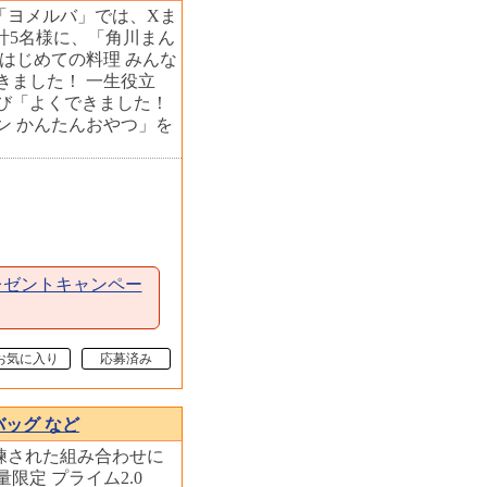
ト「ヨメルバ」では、Xま
方 計5名様に、「角川まん
 はじめての料理 みんな
きました！ 一生役立
び「よくできました！
ン かんたんおやつ」を
レゼントキャンペー
お気に入り
応募済み
ィバッグ など
練された組み合わせに
限定 プライム2.0