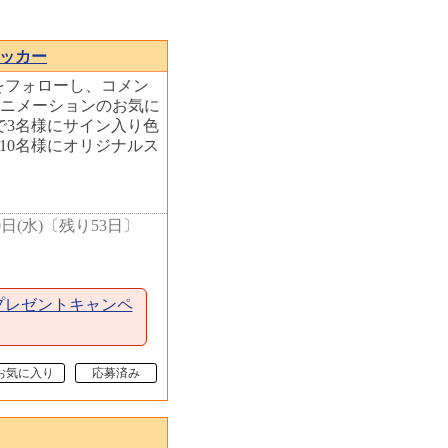
ッカー
amをフォローし、コメン
アニメーションのお気に
で3名様にサイン入り色
10名様にオリジナルス
0日(水)
〔
残り53日
〕
プレゼントキャンペ
お気に入り
応募済み