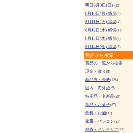
明日8月9日(日)
(12)
8月10日(月) 締切
(6)
8月11日(火) 締切
(4)
8月12日(水) 締切
(11)
8月13日(木) 締切
(7)
8月14日(金) 締切
(7)
賞品から検索
賞品の一覧から検索
現金・賞金
(8)
商品券・金券
(128)
国内・海外旅行
(3)
特産品・名産品
(29)
食品・お菓子
(87)
飲料・お酒
(31)
家電・パソコン
(25)
雑貨・インテリア
(87)