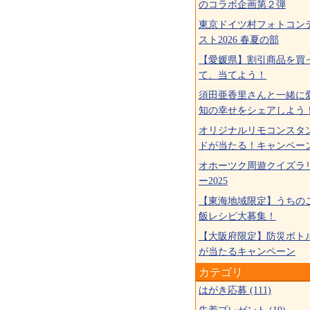
のコラボ企画第２弾
東京ドイツ村フォトコン
スト2026 春夏の部
【愛媛県】割引商品を買
て、当てよう！
須田亜香里さんと一緒に
知の幸せをシェアしよう
オリジナルリモコンスタ
ドが当たる！キャンペー
オホーツク周遊クイズラ
ー2025
【東海地域限定】うちの
飯レシピ大募集！
【大阪府限定】防災ボト
が当たるキャンペーン
カテゴリ
はがき応募 (111)