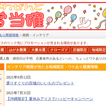
あり懸賞情報
雑貨・インテリア
ビスのリンク先にプロモーションが含まれる場合があります。
懸賞
はがき懸賞
大量当選
クローズド
店舗限定
地域限定
当選人数・締切日が不明、応募条件があるといった、ちょっとワケあり
インテリア雑貨が当たる地域限定・ワケあり懸賞情報
】
2021年9月12日
ン
選りすぐりの宮城のいいものプレゼント
ソ
2021年7月31日
【沖縄限定】夏休みアイスでハッピーキャンペーン
」