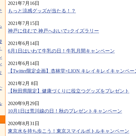
2021年7月16日
もっと涼感グッズが当たる！？
テ
2021年7月15日
っ
神戸に住むで 神戸へおいで♪クイズラリー
愛
2021年6月14日
！
6月1日はいわて牛乳の日！牛乳月間キャンペーン
ン
2021年6月14日
ン
【Twitter限定企画】杏林堂×LION キレイキレイキャンペー
リ
2021年2月 8日
ご
【秋田県限定】健康づくりに役立つグッズをプレゼント
2020年9月29日
ル
10月1日は荒川線の日！秋のプレゼントキャンペーン
2020年8月31日
東京水を持ち歩こう！東京スマイルボトルキャンペーン