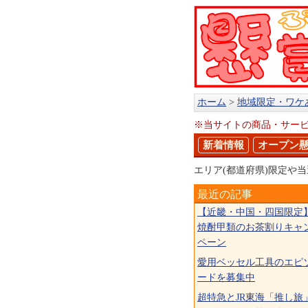
ホーム
地域限定・ワケ
※当サイトの商品・サー
新着情報
オープン
エリア(都道府県)限定や
最近の記事
【近畿・中国・四国限定
焼酎甲類のお茶割りキャ
ペーン
愛用ベッセル工具のエピ
ードを募集中
超特急とJR東海「推し旅