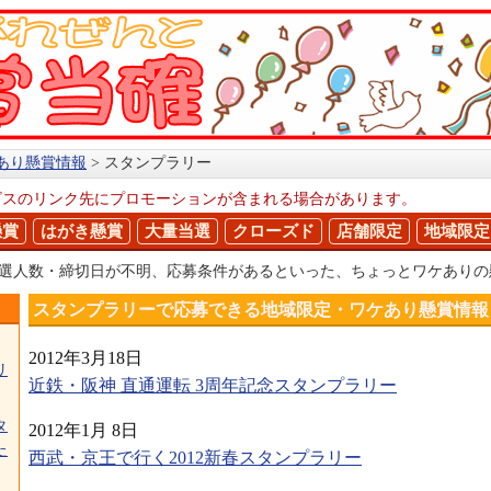
あり懸賞情報
スタンプラリー
ビスのリンク先にプロモーションが含まれる場合があります。
懸賞
はがき懸賞
大量当選
クローズド
店舗限定
地域限定
当選人数・締切日が不明、応募条件があるといった、ちょっとワケあり
スタンプラリーで応募できる地域限定・ワケあり懸賞情報
2012年3月18日
リ
近鉄・阪神 直通運転 3周年記念スタンプラリー
タ
2012年1月 8日
た
西武・京王で行く2012新春スタンプラリー