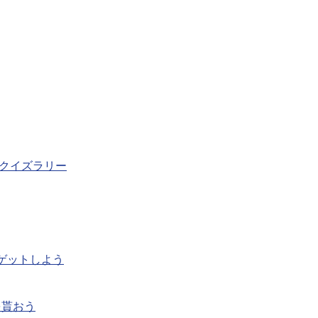
＆クイズラリー
ゲットしよう
を貰おう