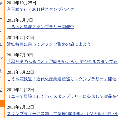
2011年10月25日
例
京王線で行く2011秋スタンプハイク
マ
2011年8月 7日
まるっと鳥海スタンプラリー開催中
よ
ー
2011年7月31日
ャ
近鉄特急に乗ってスタンプ集めの旅に出よう
2011年7月 9日
グッ
「忍たまのふるさと」尼崎をめぐろう デジタルスタンプ
線
2011年5月22日
ラ
こうや花鉄道「近代化産業遺産巡りスタンプラリー」開催
2011年2月12日
プ
リニモで冒険！わくわくスタンプラリーに参加して賞品を
2011年2月12日
スタンプラリーに参加して架橋100周年オリジナル手拭い