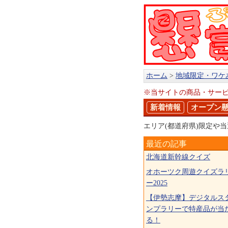
ホーム
地域限定・ワケ
※当サイトの商品・サー
新着情報
オープン
エリア(都道府県)限定や
最近の記事
北海道新幹線クイズ
オホーツク周遊クイズラ
ー2025
【伊勢志摩】デジタルス
ンプラリーで特産品が当
る！