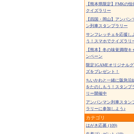
【熊本県限定】FMKの恒
クイズラリー
【四国・岡山】アンパン
ン列車スタンプラリー
サンフレッチェを応援し
う！スマホでクイズラリ
【熊本】冬の味覚満喫キ
ンペーン
限定1GAMEオリジナル
ズをプレゼント！
ちいかわと一緒に阪急沿
をたのしもう！スタンプ
リー開催中
アンパンマン列車スタン
ラリーに参加しよう♪
カテゴリ
はがき応募 (109)