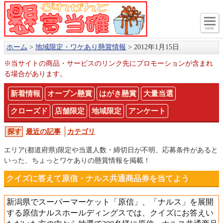
menu
ホーム
地域限定・ワケあり懸賞情報
2012年1月15日
※当サイトの商品・サービスのリンク先にプロモーションが含まれ
る場合があります。
新着情報
オープン懸賞
はがき懸賞
大量当選
クローズド
店舗限定
地域限定
アンケート
最近の記事
カテゴリ
エリア(都道府県)限定や当選人数・締切日が不明、応募条件があると
いった、ちょっとワケありの懸賞情報を掲載！
クイズに答えて原信・ナルス共通商品券を当てよう
新潟県でスーパーマーケット「原信」、「ナルス」を展開
する原信ナルスホールディングスでは、クイズにお答えい