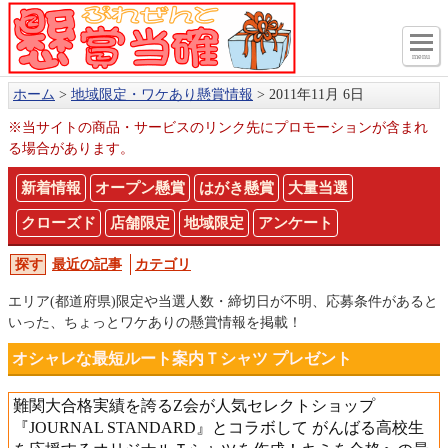
menu
ホーム
地域限定・ワケあり懸賞情報
2011年11月 6日
※当サイトの商品・サービスのリンク先にプロモーションが含まれ
る場合があります。
新着情報
オープン懸賞
はがき懸賞
大量当選
クローズド
店舗限定
地域限定
アンケート
最近の記事
カテゴリ
エリア(都道府県)限定や当選人数・締切日が不明、応募条件があると
いった、ちょっとワケありの懸賞情報を掲載！
オシャレな最短ルート案内Ｔシャツ プレゼント
難関大合格実績を誇るZ会が人気セレクトショップ
『JOURNAL STANDARD』とコラボして がんばる高校生