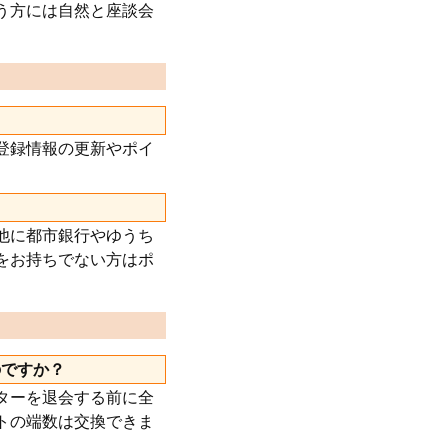
う方には自然と座談会
登録情報の更新やポイ
他に都市銀行やゆうち
をお持ちでない方はポ
。
のですか？
ターを退会する前に全
トの端数は交換できま