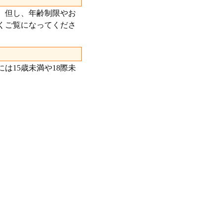
。但し、年齢制限やお
くご覧になってくださ
は15歳未満や18際未
。