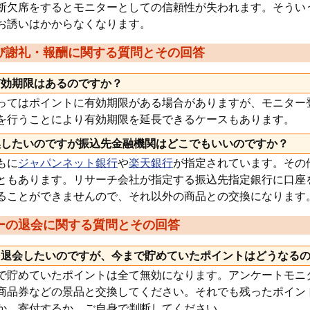
断欠席をするとモニターとしての信頼性が失われます。そうい
お誘いはかからなくなります。
び謝礼・報酬に関する質問とその回答
有効期限はあるのですか？
ってはポイントに有効期限がある場合がありますが、モニター
を行うことにより有効期限を延長できるケースもあります。
換したいのですが振込先金融機関はどこでもいいのですか？
もに
ジャパンネット銀行
や
楽天銀行
が指定されています。その
ともあります。リサーチ会社が指定する振込先指定銀行に口座
ることができませんので、それ以外の商品との交換になります
ーの退会に関する質問とその回答
を退会したいのですが、今まで貯めていたポイントはどうなる
で貯めていたポイントは全て無効になります。アンケートモニ
商品券などの景品と交換してください。それでも残ったポイン
か、寄付するか、ご自身で判断してください。