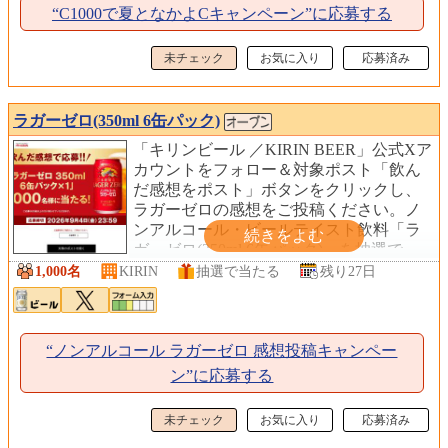
“C1000で夏となかよCキャンペーン”に応募する
未チェック
お気に入り
応募済み
ラガーゼロ(350ml 6缶パック)
「キリンビール ／KIRIN BEER」公式Xア
カウントをフォロー＆対象ポスト「飲ん
だ感想をポスト」ボタンをクリックし、
ラガーゼロの感想をご投稿ください。ノ
ンアルコール・ビールテイスト飲料「ラ
ガーゼロ(350ml 6缶パック)」を抽選で
1,000名様にプレゼントします。
1,000名
KIRIN
抽選で当たる
残り27日
“ノンアルコール ラガーゼロ 感想投稿キャンペー
ン”に応募する
未チェック
お気に入り
応募済み