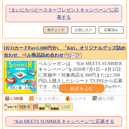
“まいにちベビースタープレゼントキャンペーン”に応
募する
未チェック
お気に入り
応募済み
QUOカードPay(1,000円分)、「Kiri」オリジナルグッズ詰め
合わせ、ベル商品詰め合わせ
ベルジャポンは、“Kiri MEETS SUMMER
キャンペーン”を2026年7月1日～8月31日
に実施中！対象商品を300円または1,500
円以上購入したレシートでLINEから応募
でき、合計1,500名にQUOカードPayやベ
ル商品詰め合わせなどが当たります！
1,500名
ベル ジャポン
レシート
残り23日
“Kiri MEETS SUMMER キャンペーン”に応募する