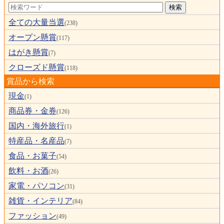
全ての大量当選
(238)
オープン懸賞
(117)
はがき懸賞
(7)
クローズド懸賞
(118)
賞品から検索
現金
(1)
商品券・金券
(126)
国内・海外旅行
(1)
特産品・名産品
(7)
食品・お菓子
(54)
飲料・お酒
(26)
家電・パソコン
(31)
雑貨・インテリア
(84)
ファッション
(49)