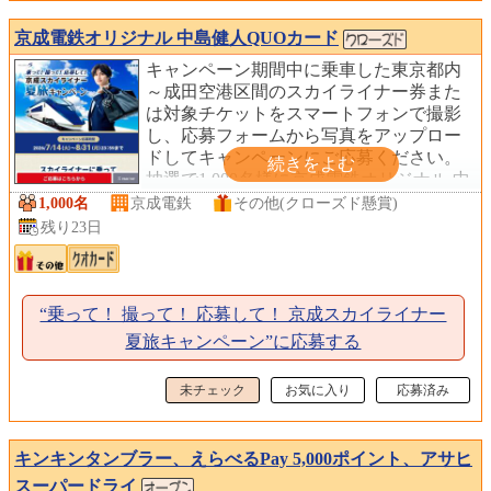
京成電鉄オリジナル 中島健人QUOカード
キャンペーン期間中に乗車した東京都内
～成田空港区間のスカイライナー券また
は対象チケットをスマートフォンで撮影
し、応募フォームから写真をアップロー
ドしてキャンペーンにご応募ください。
抽選で1,000名様に京成電鉄オリジナル 中
島健人QUOカード(1,000円分)をプレゼン
1,000名
京成電鉄
その他(クローズド懸賞)
トします。
残り23日
“乗って！ 撮って！ 応募して！ 京成スカイライナー
夏旅キャンペーン”に応募する
未チェック
お気に入り
応募済み
キンキンタンブラー、えらべるPay 5,000ポイント、アサヒ
スーパードライ