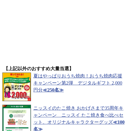
【上記以外のおすすめ大量当選】
夏はやっぱりおうち焼肉！おうち焼肉応援
キャンペーン第2弾 デジタルギフト 2,000
円分
≪250名≫
ニッスイのたこ焼き おかげさまで35周年キ
ャンペーン ニッスイ たこ焼き食べ比べセ
ット、オリジナルキャラクターグッズ
≪100
名≫