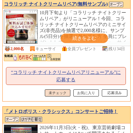
コラリッチ ナイトクリームリペア(無料サンプル)
10月下旬より「コラリッチ ナイトクリー
ムリペア」がリニューアル！今回、コラ
リッチ ナイトクリームリペアのミニサイ
ズ(非売品)を抽選で2,000名様に、サンプ
ル(5日分)を抽選に外れてた方 全員にプレ
ゼントしています。(応募にはキューサイ
への会員登録が必要)
2,000名
キューサイ
全員プレゼント
残り34日
“コラリッチ ナイトクリームリペアリニューアル”に
応募する
未チェック
お気に入り
応募済み
「メトロポリス・クラシックス」コンサートご招待！
2026年11月3日(火・祝)、東京芸術劇場コ