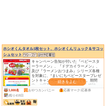
ホシオくんタオル3枚セット、ホシオくんリュック＆サコッ
シュセット
キャンペーン告知が付いた『ベビースタ
ーラーメン』、『ドデカイラーメン』、
及び『ラーメンおつまみ』シリーズ各種
を対象に、“まいにちベビースタープレゼ
ントキャンペーン”を実施中です。期間
中、ご応募いただいた方の中から総計
3,000名様に選べる2つのまいにちベビー
3,000名
おやつカンパニー
応募マーク/応募券
スターグッズをプレゼントしています。
残り418日