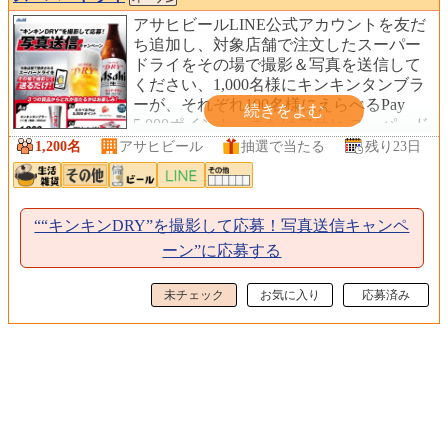
アサヒビールLINE公式アカウントを友だ
ち追加し、対象店舗で注文したスーパー
ドライをその場で撮影＆写真を送信して
ください、1,000名様にキンキンタンブラ
ーが、それぞれ100名様にえらべるPay
5,000ポイント、またはアサヒ スーパード
ライ(1ケース)をプレゼントします。
1,200名
アサヒビール
抽選で当たる
残り23日
““キンキンDRY”を撮影して応募！写真送信キャンペ
ーン”に応募する
未チェック
お気に入り
応募済み