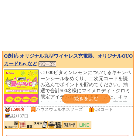
Qi対応 オリジナル丸型ワイヤレス充電器、オリジナルQUO
カードPay など
C1000ビタミンレモンについてるキャンペ
ーンシールをめくり、二次元コードを読
み込んでポイントを貯めてください。抽
選で合計500名様にマイメロディ・クロミ
限定アイテムが当たります！また、キャ
ンペーンに15回ご応募いただいた方の中
から先着1,000名様に、オリジナルシール
1,500名
ハウスウェルネスフーズ
QRコード
2枚セットをプレゼント！
残り37日