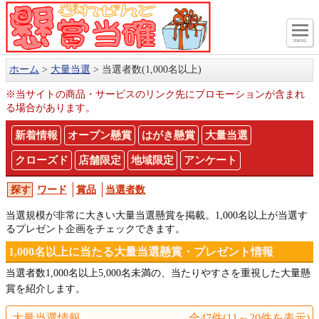
menu
ホーム
大量当選
当選者数(1,000名以上)
※当サイトの商品・サービスのリンク先にプロモーションが含まれ
る場合があります。
新着情報
オープン懸賞
はがき懸賞
大量当選
クローズド
店舗限定
地域限定
アンケート
ワード
賞品
当選者数
当選規模が非常に大きい大量当選懸賞を掲載。1,000名以上が当選す
るプレゼント企画をチェックできます。
1,000名以上に当たる大量当選懸賞・プレゼント情報
当選者数1,000名以上5,000名未満の、当たりやすさを重視した大量懸
賞を紹介します。
大量当選情報
全47件(11～20件を表示)