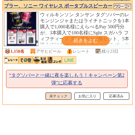
ブラー、ソニー ワイヤレス ポータブルスピーカー
ウィルキンソン タンサン タグソバーのレ
モンジンジャまたはライチトニックを1本
購入で1,000名様にえらべるPay 500円分
が、3本購入で100名様にSghr スガハラ フ
ィフティーズ タンブラー 2個セット、5本
購入で50名様にソニー ワイヤレス ポータ
ブルスピーカー(SRS-XB100)が当たりま
1,150名
アサヒビール
レシート
残り23日
す！
“タグソバーと一緒に夜を楽しもう！キャンペーン第2
弾”に応募する
未チェック
お気に入り
応募済み