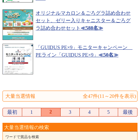
オリジナルマカロン＆ごろグラ詰め合わせ
セット、ゼリー入りキャニスター＆ごろグ
ラ詰め合わせセット
≪588名≫
「GUIDUS PE×9」モニターキャンペーン
PEライン「GUIDUS PE×9」
≪50名≫
大量当選情報
全47件(11～20件を表示)
2
最初
1
3
4
5
最後
大量当選情報の検索
ワードで賞品を検索