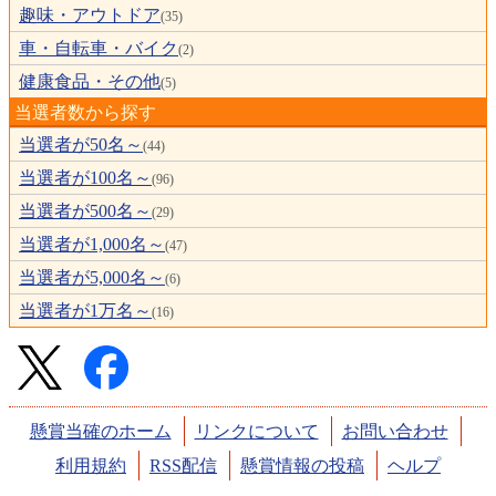
趣味・アウトドア
(35)
車・自転車・バイク
(2)
健康食品・その他
(5)
当選者数から探す
当選者が50名～
(44)
当選者が100名～
(96)
当選者が500名～
(29)
当選者が1,000名～
(47)
当選者が5,000名～
(6)
当選者が1万名～
(16)
懸賞当確のホーム
リンクについて
お問い合わせ
利用規約
RSS配信
懸賞情報の投稿
ヘルプ