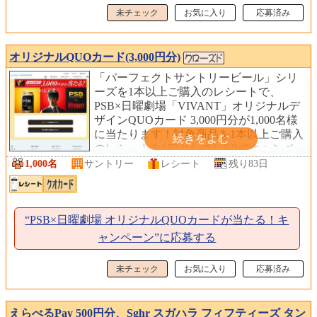
未チェック
お気に入り
応募済み
オリジナルQUOカード(3,000円分)
「パーフェクトサントリービール」シリ
ーズを1本以上ご購入のレシートで、
PSB×日曜劇場「VIVANT」オリジナルデ
ザインQUOカード 3,000円分が1,000名様
に当たります！対象商品を1本以上ご購入
のレシートを1口としてWEBでキャンペ
ーンにご応募ください。
1,000名
サントリー
レシート
残り83日
“PSB×日曜劇場 オリジナルQUOカードが当たる！キ
ャンペーン”に応募する
未チェック
お気に入り
応募済み
えらべるPay 500円分、Sghr スガハラ フィフティーズ タン