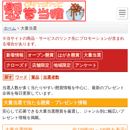
menu
ホーム
大量当選
※当サイトの商品・サービスのリンク先にプロモーションが含まれ
る場合があります。
新着情報
オープン懸賞
はがき懸賞
大量当選
クローズド
店舗限定
地域限定
アンケート
ワード
賞品
当選者数
当選人数が多く当たりやすい懸賞情報を中心に、最新のプレゼント
企画を毎日更新しています。
大量当選で当たる懸賞・プレゼント情報
安心して応募できる大量当選懸賞を厳選し、ジャンル別に幅広いプ
レゼント情報を掲載。
大量当選情報
全239件(91～100件を表示)