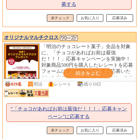
募する
未チェック
お気に入り
応募済み
オリジナルマルチクロス
「明治のチョコレート菓子」全品を対象
に、「チョコがあればお前は最強
だ！！！」応募キャンペーンを実施中！
対象商品500円を購入したレシートを応募
フォームにアップロードしてご応募いた
だいた方の中から抽選で819名様に、オリ
ジナルマルチクロスをプレゼントしま
819名
明治
レシート
残り10日
す。
“「チョコがあればお前は最強だ！！！」応募キャン
ペーン”に応募する
未チェック
お気に入り
応募済み