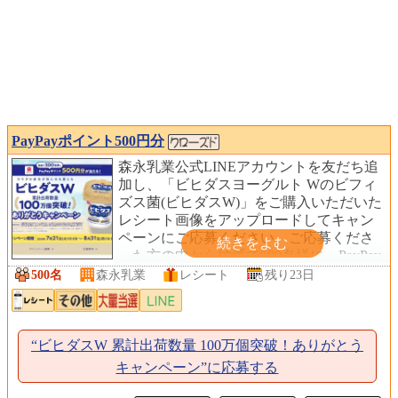
PayPayポイント500円分
森永乳業公式LINEアカウントを友だち追
加し、「ビヒダスヨーグルト Wのビフィ
ズス菌(ビヒダスW)」をご購入いただいた
レシート画像をアップロードしてキャン
ペーンにご応募ください。ご応募くださ
った方の中から抽選で500名様に、PayPay
ポイント500円分をプレゼントします。
500名
森永乳業
レシート
残り23日
“ビヒダスW 累計出荷数量 100万個突破！ありがとう
キャンペーン”に応募する