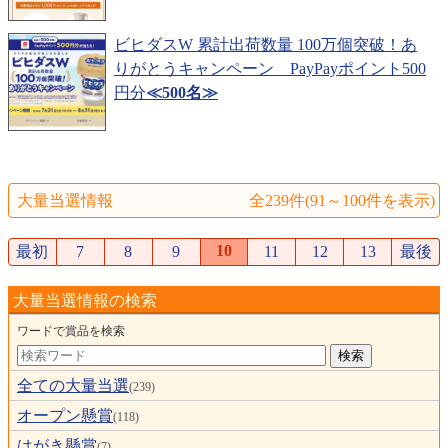
ビヒダスW 累計出荷数量 100万個突破！あ
りがとうキャンペーン PayPayポイント500
円分
≪500名≫
大量当選情報
全239件(91～100件を表示)
10
最初
7
8
9
11
12
13
最後
大量当選情報の検索
ワードで賞品を検索
全ての大量当選
(239)
オープン懸賞
(118)
はがき懸賞
(7)