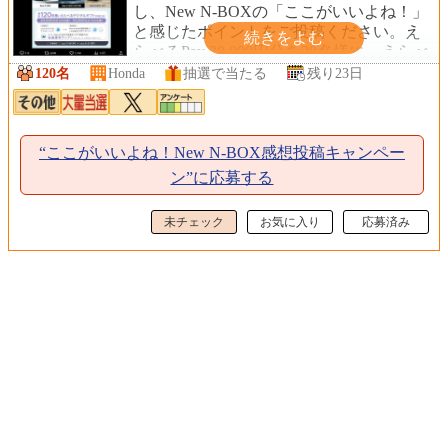
し、New N-BOXの「ここがいいよね！」
と感じたポイントをご投稿ください。え
らべるPay 20,000円分を20名様に、えらべ
るPay 10,000円分を100名様にプレゼント
120名
Honda
抽選で当たる
残り23日
します。
“ここがいいよね！New N-BOX感想投稿キャンペー
ン”に応募する
未チェック
お気に入り
応募済み