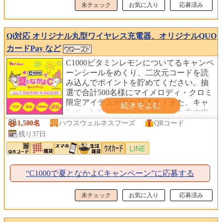
未チェック
お気に入り
応募済み
Qi対応 オリジナル丸型ワイヤレス充電器、オリジナルQUO
カードPay など
C1000ビタミンレモンについてるキャンペ
ーンシールをめくり、二次元コードを読
み込んでポイントを貯めてください。抽
選で合計500名様にマイメロディ・クロミ
限定アイテムが当たります！また、キャ
ンペーンに15回ご応募いただいた方の中
から先着1,000名様に、オリジナルシール
1,500名
ハウスウェルネスフーズ
QRコード
2枚セットをプレゼント！
残り37日
“C1000で夏となかよCキャンペーン”に応募する
未チェック
お気に入り
応募済み