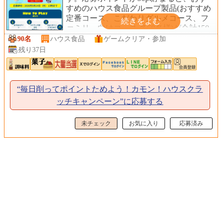
すめのハウス食品グループ製品(おすすめ
定番コース、こだわりグルメコース、フ
ァミリー向けコース 各50名様)が合計150
名様に当たります。(応募にはCome on
90名
ハウス食品
ゲームクリア・参加
Houseへの会員登録が必要です。)
残り37日
“毎日削ってポイントためよう！カモン！ハウスクラ
ッチキャンペーン”に応募する
未チェック
お気に入り
応募済み