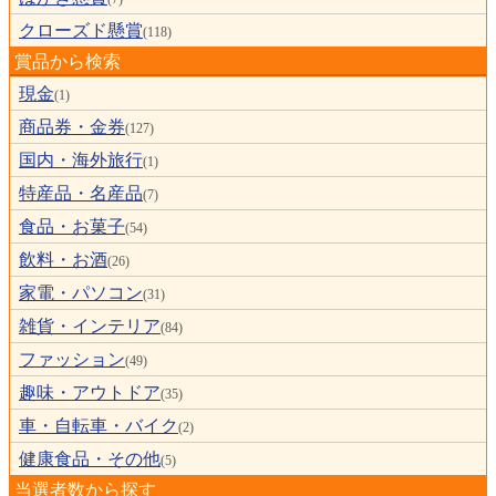
クローズド懸賞
(118)
賞品から検索
現金
(1)
商品券・金券
(127)
国内・海外旅行
(1)
特産品・名産品
(7)
食品・お菓子
(54)
飲料・お酒
(26)
家電・パソコン
(31)
雑貨・インテリア
(84)
ファッション
(49)
趣味・アウトドア
(35)
車・自転車・バイク
(2)
健康食品・その他
(5)
当選者数から探す