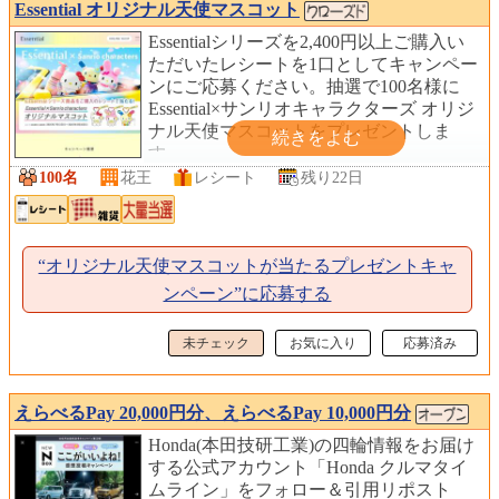
Essential オリジナル天使マスコット
Essentialシリーズを2,400円以上ご購入い
ただいたレシートを1口としてキャンペー
ンにご応募ください。抽選で100名様に
Essential×サンリオキャラクターズ オリジ
ナル天使マスコットをプレゼントしま
す。
100名
花王
レシート
残り22日
“オリジナル天使マスコットが当たるプレゼントキャ
ンペーン”に応募する
未チェック
お気に入り
応募済み
えらべるPay 20,000円分、えらべるPay 10,000円分
Honda(本田技研工業)の四輪情報をお届け
する公式アカウント「Honda クルマタイ
ムライン」をフォロー＆引用リポスト