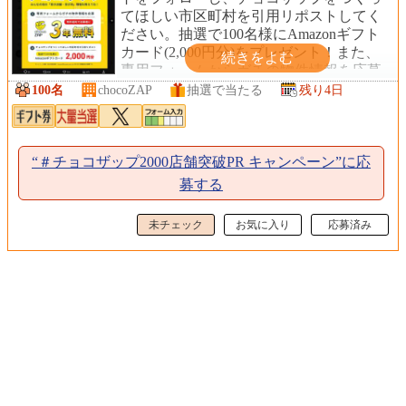
てほしい市区町村を引用リポストしてく
ださい。抽選で100名様にAmazonギフト
カード(2,000円分)をプレゼント！また、
専用フォームからガチの物件情報を応募
ください。物件成約で応募者に
100名
chocoZAP
抽選で当たる
残り4日
chocoZAP3年無料をプレゼントします。
“＃チョコザップ2000店舗突破PR キャンペーン”に応
募する
未チェック
お気に入り
応募済み