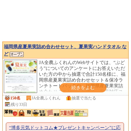
福岡県産夏果実詰め合わせセット、夏果実ハンドタオル な
ど
JA全農ふくれんのWebサイトでは、“ぶど
う”についてのアンケートにお答えいただ
いた方の中から抽選で合計150名様に、福
岡県産夏果実詰め合わせセット＆保冷ラ
ンチトートバックや、福岡県産夏果実詰
め合わせミニセット＆保冷・保温対応ス
ープジャーをプレゼントしています。
150名
JA全農ふくれん
抽選で当たる
残り33日
“博多元気ドットコム★プレゼントキャンペーン”に応