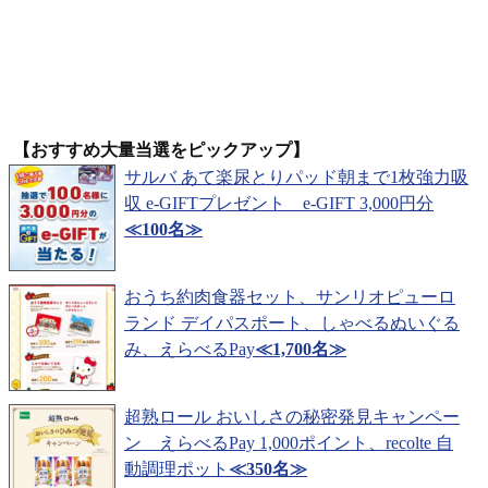
【おすすめ大量当選をピックアップ】
サルバ あて楽尿とりパッド朝まで1枚強力吸
収 e-GIFTプレゼント e-GIFT 3,000円分
≪100名≫
おうち約肉食器セット、サンリオピューロ
ランド デイパスポート、しゃべるぬいぐる
み、えらべるPay
≪1,700名≫
超熟ロール おいしさの秘密発見キャンペー
ン えらべるPay 1,000ポイント、recolte 自
動調理ポット
≪350名≫