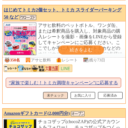
はじめてトミカ2個セット、トミカ スライダーパーキング
50 など
アサヒ飲料のペットボトル、ワンダ缶、
または希釈商品を購入し、対象商品の購
入レシートを撮影・画像をLINEから登録
してキャンペーンにご応募ください。こ
こでしか手に入らない限定トミカなどの
オリジナルグッズが抽選で合計350名様に
当たります！
350名
アサヒ飲料
レシート
残り73日
“家族で楽しむ！トミカ満喫キャンペーン”に応募する
未チェック
お気に入り
応募済み
Amazonギフトカード(2,000円分)
チョコザップ(chocoZAP)の公式アカウン
トをフォローし、チョコザップをつくっ