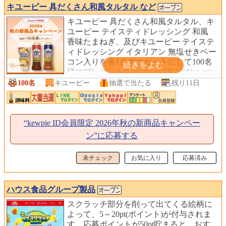
キユーピー 具だくさん和風タルタル など
キユーピー 具だくさん和風タルタル、キ
ユーピー テイスティドレッシング 和風
香味たまねぎ、及びキユーピー テイステ
ィドレッシング イタリアン 無塩せきベー
コン入りを各1点ずつセットにして100名
様にプレゼントします。(応募にはkewpie
IDへのご登録が必要です。)
100名
キユーピー
抽選で当たる
残り11日
“kewpie ID会員限定 2026年秋の新商品キャンペー
ン”に応募する
未チェック
お気に入り
応募済み
ハウス食品グループ製品
スクラッチ部分を削って出てくる絵柄に
よって、5～20pt(ポイント)が付与されま
す。応募ポイントが50pt貯まると、おす